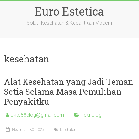
Skip
Euro Estetica
to
content
Solusi Kesehatan & Kecantikan Modern
kesehatan
Alat Kesehatan yang Jadi Teman
Setia Selama Masa Pemulihan
Penyakitku
okto88blog@gmail.com
Teknologi
November 30, 2025
kesehatan