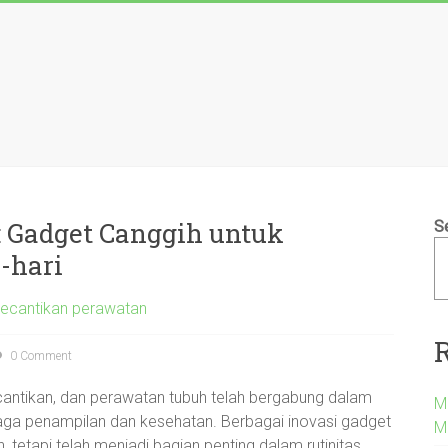
 Gadget Canggih untuk
S
-hari
kecantikan perawatan
0 Comment
kecantikan, dan perawatan tubuh telah bergabung dalam
M
ga penampilan dan kesehatan. Berbagai inovasi gadget
M
, tetapi telah menjadi bagian penting dalam rutinitas