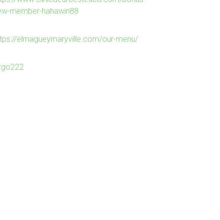
ew-member-hahawin88
ttps://elmagueymaryville.com/our-menu/
irgo222