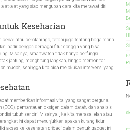
M
g alat-alat yang siap mengubah cara kita merawat diri
M
B
untuk Keseharian
S
H
 benar atau berolahraga, tetapi juga tentang bagaimana
S
ini hadir dengan berbagai fitur canggih yang bisa
g. Misalnya, smartwatch tidak hanya berfungsi
Es
etak jantung, menghitung langkah, hingga memonitor
P
ngan mudah, sehingga kita bisa melakukan intervensi yang
esehatan
N
dapat memberikan informasi vital yang sangat berguna.
(ECG), pemantauan oksigen dalam darah, dan analisis
s
ondisi tubuh sendiri. Misalnya, jika kita merasa lelah atau
erangkat ini dapat menunjukkan apakah kurang tidur
liki akses ke kesehatan pribadi dalam bentuk gadget ini
h