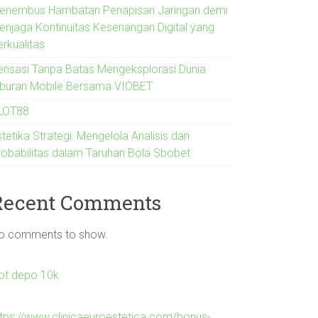
enembus Hambatan Penapisan Jaringan demi
enjaga Kontinuitas Kesenangan Digital yang
erkualitas
ensasi Tanpa Batas Mengeksplorasi Dunia
iburan Mobile Bersama VIOBET
LOT88
tetika Strategi: Mengelola Analisis dan
robabilitas dalam Taruhan Bola Sbobet
Recent Comments
o comments to show.
lot depo 10k
ttps://www.clinicaeuroestetica.com/bonus-