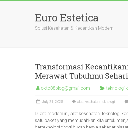
Skip
to
Euro Estetica
content
Solusi Kesehatan & Kecantikan Modern
Transformasi Kecantikan:
Merawat Tubuhmu Sehari
okto88blog@gmail.com
teknologi 
July 21, 2025
alat
,
kesehatan
,
teknologi
Di era modern ini, alat kesehatan, teknologi 
satu paket yang memudahkan kita untuk menja
berteknologi tinggi bukan hanya sekadar hiasan