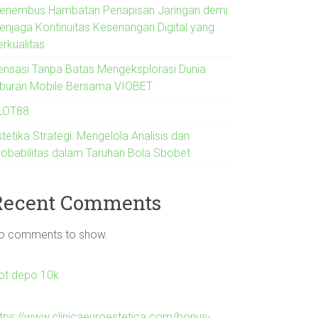
enembus Hambatan Penapisan Jaringan demi
enjaga Kontinuitas Kesenangan Digital yang
erkualitas
ensasi Tanpa Batas Mengeksplorasi Dunia
iburan Mobile Bersama VIOBET
LOT88
tetika Strategi: Mengelola Analisis dan
robabilitas dalam Taruhan Bola Sbobet
Recent Comments
o comments to show.
lot depo 10k
ttps://www.clinicaeuroestetica.com/bonus-