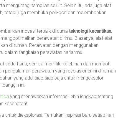
engurangi tampilan selulit. Selain itu, ada juga alat
h, tetapi juga membuka pori-pori dan melembapkan
erikan inovasi terbaik di dunia
teknologi kecantikan
,
 mengoptimalkan perawatan dirimu. Biasanya, alat-alat
igunakan di rumah. Perawatan dengan menggunakan
u dalam rangkaian perawatan harianmu.
lihat sederhana, semua memiliki kelebihan dan manfaat
an pengalaman perawatan yang revolusioner ini di rumah
dahan yang ada, siap-siap saja untuk mengeksplor
canggih ini.
etica
yang menawarkan informasi lebih lengkap tentang
dan kesehatan!
 untuk dieksplorasi. Temukan inspirasi baru setiap hari