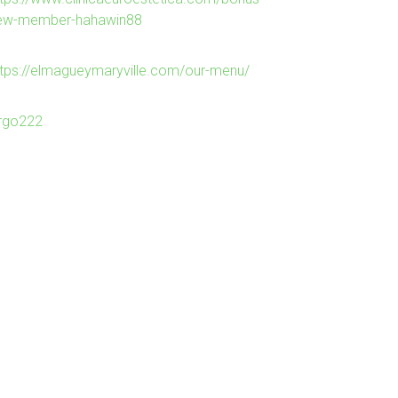
ew-member-hahawin88
ttps://elmagueymaryville.com/our-menu/
irgo222