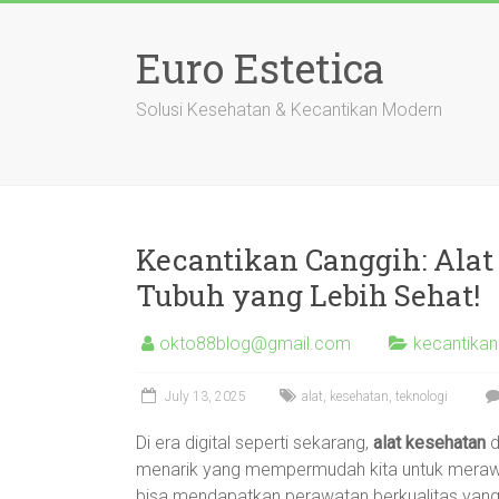
Skip
to
Euro Estetica
content
Solusi Kesehatan & Kecantikan Modern
Kecantikan Canggih: Alat
Tubuh yang Lebih Sehat!
okto88blog@gmail.com
kecantikan
July 13, 2025
alat
,
kesehatan
,
teknologi
Di era digital seperti sekarang,
alat kesehatan
d
menarik yang mempermudah kita untuk mera
bisa mendapatkan perawatan berkualitas yang s