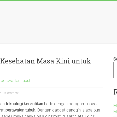
 Kesehatan Masa Kini untuk
S
 perawatan tubuh
0 Comment
an
teknologi kecantikan
hadir dengan beragam inovasi
M
wat
perawatan tubuh
. Dengan gadget canggih, siapa pun
M
ebelumnya hanya bisa dinikmati di salon atau klinik