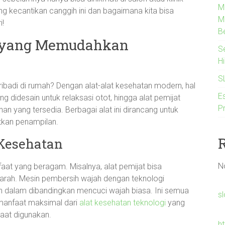
M
ang kecantikan canggih ini dan bagaimana kita bisa
M
i!
B
n yang Memudahkan
S
H
S
adi di rumah? Dengan alat-alat kesehatan modern, hal
Es
ng didesain untuk relaksasi otot, hingga alat pemijat
P
han yang tersedia. Berbagai alat ini dirancang untuk
kan penampilan.
 Kesehatan
N
faat yang beragam. Misalnya, alat pemijat bisa
darah. Mesin pembersih wajah dengan teknologi
h dalam dibandingkan mencuci wajah biasa. Ini semua
s
manfaat maksimal dari
alat kesehatan teknologi
yang
saat digunakan.
h