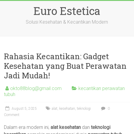
Skip
Euro Estetica
to
content
Solusi Kesehatan & Kecantikan Modern
Rahasia Kecantikan: Gadget
Kesehatan yang Buat Perawatan
Jadi Mudah!
okto88blog@gmail.com
kecantikan perawatan
tubuh
August 5, 2025
alat
,
kesehatan
,
teknologi
0
Comment
Dalam era modern ini,
alat kesehatan
dan
teknologi