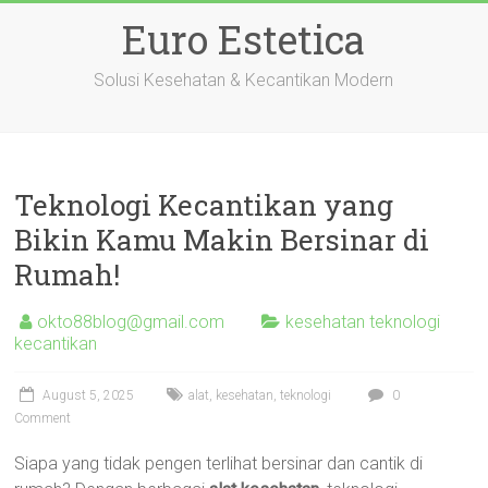
Skip
Euro Estetica
to
content
Solusi Kesehatan & Kecantikan Modern
Teknologi Kecantikan yang
Bikin Kamu Makin Bersinar di
Rumah!
okto88blog@gmail.com
kesehatan teknologi
kecantikan
August 5, 2025
alat
,
kesehatan
,
teknologi
0
Comment
Siapa yang tidak pengen terlihat bersinar dan cantik di