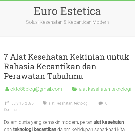
Skip
Euro Estetica
to
content
Solusi Kesehatan & Kecantikan Modern
7 Alat Kesehatan Kekinian untuk
Rahasia Kecantikan dan
Perawatan Tubuhmu
okto88blog@gmail.com
alat kesehatan teknologi
July 13, 2025
alat
,
kesehatan
,
teknologi
0
Comment
Dalam dunia yang semakin modern, peran
alat kesehatan
dan
teknologi kecantikan
dalam kehidupan sehari-hari kita