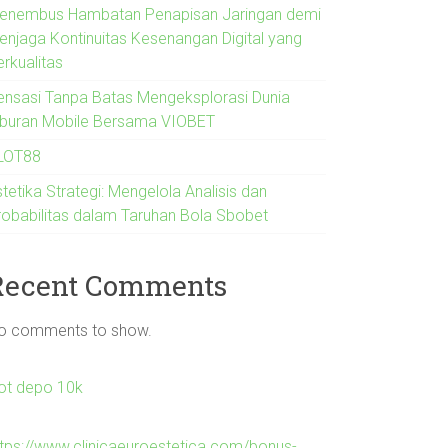
enembus Hambatan Penapisan Jaringan demi
enjaga Kontinuitas Kesenangan Digital yang
erkualitas
ensasi Tanpa Batas Mengeksplorasi Dunia
iburan Mobile Bersama VIOBET
LOT88
tetika Strategi: Mengelola Analisis dan
robabilitas dalam Taruhan Bola Sbobet
Recent Comments
o comments to show.
lot depo 10k
ttps://www.clinicaeuroestetica.com/bonus-