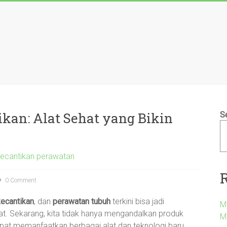
kan: Alat Sehat yang Bikin
S
kecantikan perawatan
0 Comment
kecantikan
, dan
perawatan tubuh
terkini bisa jadi
M
. Sekarang, kita tidak hanya mengandalkan produk
M
dapat memanfaatkan berbagai alat dan teknologi baru