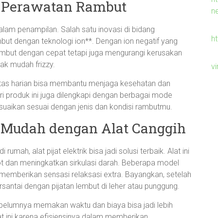
k Perawatan Rambut
n
dalam penampilan. Salah satu inovasi di bidang
h
but dengan teknologi ion**. Dengan ion negatif yang
 rambut dengan cepat tetapi juga mengurangi kerusakan
dak mudah frizzy.
v
initas harian bisa membantu menjaga kesehatan dan
i produk ini juga dilengkapi dengan berbagai mode
uaikan sesuai dengan jenis dan kondisi rambutmu.
 Mudah dengan Alat Canggih
ah, alat pijat elektrik bisa jadi solusi terbaik. Alat ini
t dan meningkatkan sirkulasi darah. Beberapa model
memberikan sensasi relaksasi extra. Bayangkan, setelah
rsantai dengan pijatan lembut di leher atau punggung.
ebelumnya memakan waktu dan biaya bisa jadi lebih
t ini karena efisiensinya dalam memberikan