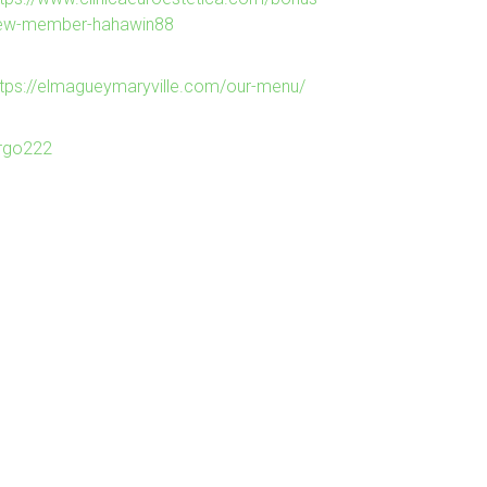
ew-member-hahawin88
ttps://elmagueymaryville.com/our-menu/
irgo222