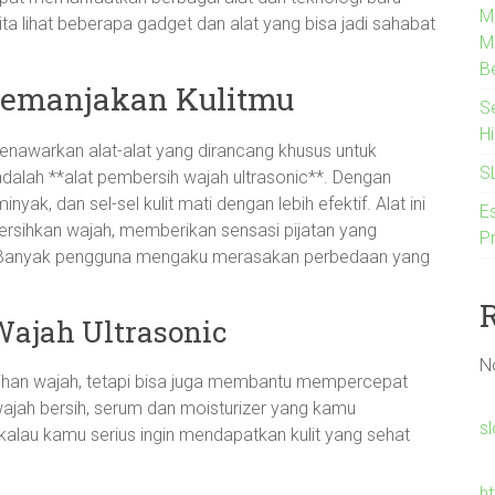
M
ta lihat beberapa gadget dan alat yang bisa jadi sahabat
M
B
Memanjakan Kulitmu
S
H
nawarkan alat-alat yang dirancang khusus untuk
S
adalah **alat pembersih wajah ultrasonic**. Dengan
yak, dan sel-sel kulit mati dengan lebih efektif. Alat ini
Es
rsihkan wajah, memberikan sensasi pijatan yang
P
. Banyak pengguna mengaku merasakan perbedaan yang
Wajah Ultrasonic
N
sihan wajah, tetapi bisa juga membantu mempercepat
ajah bersih, serum dan moisturizer yang kamu
s
 kalau kamu serius ingin mendapatkan kulit yang sehat
h