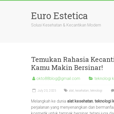
Skip
to
Euro Estetica
content
Solusi Kesehatan & Kecantikan Modern
Temukan Rahasia Kecanti
Kamu Makin Bersinar!
okto88blog@gmail.com
teknologi 
July 20, 2025
alat
,
kesehatan
,
teknologi
Melangkah ke dunia
alat kesehatan
,
teknologi 
perjalanan yang menyenangkan dan bermanfaat
kosmetik untuk tampak bersinar, tetapi juga 