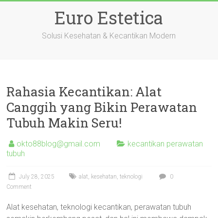
Skip
Euro Estetica
to
content
Solusi Kesehatan & Kecantikan Modern
Rahasia Kecantikan: Alat
Canggih yang Bikin Perawatan
Tubuh Makin Seru!
okto88blog@gmail.com
kecantikan perawatan
tubuh
July 28, 2025
alat
,
kesehatan
,
teknologi
0
Comment
Alat kesehatan, teknologi kecantikan, perawatan tubuh