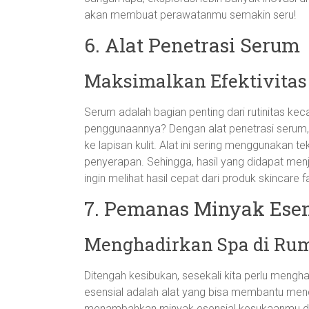
akan membuat perawatanmu semakin seru!
6. Alat Penetrasi Serum
Maksimalkan Efektivitas
Serum adalah bagian penting dari rutinitas k
penggunaannya? Dengan alat penetrasi serum
ke lapisan kulit. Alat ini sering menggunakan 
penyerapan. Sehingga, hasil yang didapat men
ingin melihat hasil cepat dari produk skincare fa
7. Pemanas Minyak Esen
Menghadirkan Spa di R
Ditengah kesibukan, sesekali kita perlu men
esensial adalah alat yang bisa membantu me
menambahkan minyak esensial kesukaanmu da