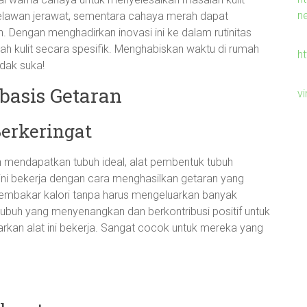
n
melawan jerawat, sementara cahaya merah dapat
 Dengan menghadirkan inovasi ini ke dalam rutinitas
ah kulit secara spesifik. Menghabiskan waktu di rumah
h
dak suka!
basis Getaran
v
erkeringat
n mendapatkan tubuh ideal, alat pembentuk tubuh
t ini bekerja dengan cara menghasilkan getaran yang
mbakar kalori tanpa harus mengeluarkan banyak
buh yang menyenangkan dan berkontribusi positif untuk
arkan alat ini bekerja. Sangat cocok untuk mereka yang