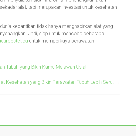
sekadar alat, tapi merupakan investasi untuk kesehatan
unia kecantikan tidak hanya menghadirkan alat yang
enyenangkan. Jadi, siap untuk mencoba beberapa
caeuroestetica
untuk memperkaya perawatan
tan Tubuh yang Bikin Kamu Melawan Usia!
lat Kesehatan yang Bikin Perawatan Tubuh Lebih Seru!
→