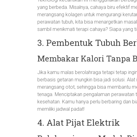
yang berbeda. Misalnya, cahaya biru efektif 
merangsang kolagen untuk mengurangi kerutan.
perawatan tubuh, kita bisa menargetkan masal
sambil menikmati terapi cahaya? Siapa yang ti
3. Pembentuk Tubuh Ber
Membakar Kalori Tanpa B
Jika kamu malas berolahraga tetapi tetap ingi
berbasis getaran mungkin bisa jadi solusi. Ala
merangsang otot, sehingga bisa membantu me
tenaga. Menciptakan pengalaman perawatan tu
kesehatan. Kamu hanya perlu berbaring dan bi
memiliki jadwal padat!
4. Alat Pijat Elektrik