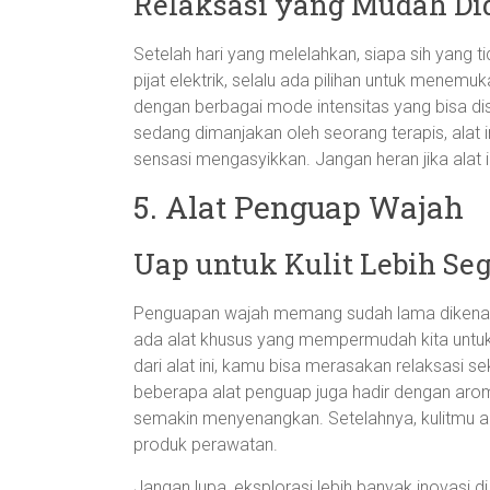
Relaksasi yang Mudah Di
Setelah hari yang melelahkan, siapa sih yang 
pijat elektrik, selalu ada pilihan untuk menemuka
dengan berbagai mode intensitas yang bisa dis
sedang dimanjakan oleh seorang terapis, alat
sensasi mengasyikkan. Jangan heran jika alat 
5. Alat Penguap Wajah
Uap untuk Kulit Lebih Se
Penguapan wajah memang sudah lama dikenal 
ada alat khusus yang mempermudah kita untuk 
dari alat ini, kamu bisa merasakan relaksasi s
beberapa alat penguap juga hadir dengan aro
semakin menyenangkan. Setelahnya, kulitmu ak
produk perawatan.
Jangan lupa, eksplorasi lebih banyak inovasi 