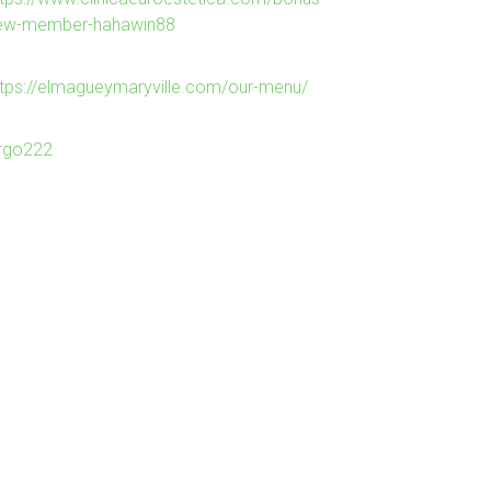
ew-member-hahawin88
ttps://elmagueymaryville.com/our-menu/
irgo222