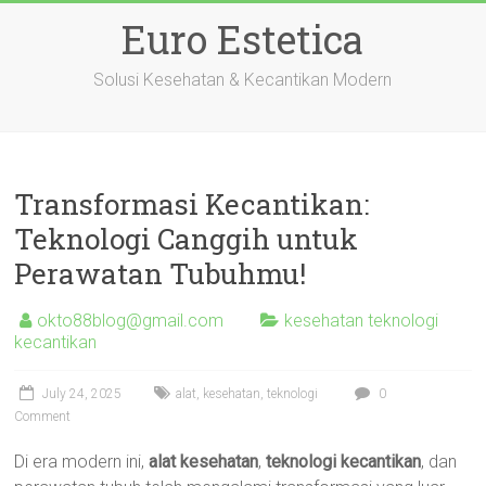
Skip
Euro Estetica
to
content
Solusi Kesehatan & Kecantikan Modern
Transformasi Kecantikan:
Teknologi Canggih untuk
Perawatan Tubuhmu!
okto88blog@gmail.com
kesehatan teknologi
kecantikan
July 24, 2025
alat
,
kesehatan
,
teknologi
0
Comment
Di era modern ini,
alat kesehatan
,
teknologi kecantikan
, dan