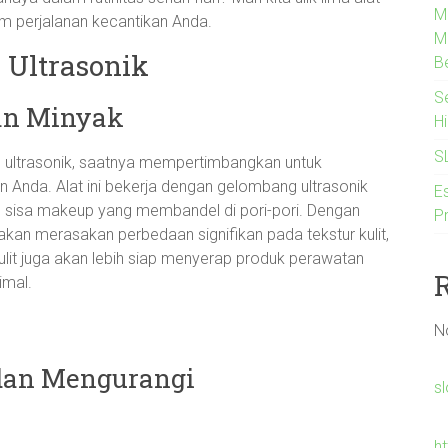
M
m perjalanan kecantikan Anda.
M
 Ultrasonik
B
S
dan Minyak
H
S
h ultrasonik, saatnya mempertimbangkan untuk
Anda. Alat ini bekerja dengan gelombang ultrasonik
Es
 sisa makeup yang membandel di pori-pori. Dengan
P
akan merasakan perbedaan signifikan pada tekstur kulit,
ulit juga akan lebih siap menyerap produk perawatan
imal.
N
dan Mengurangi
s
h