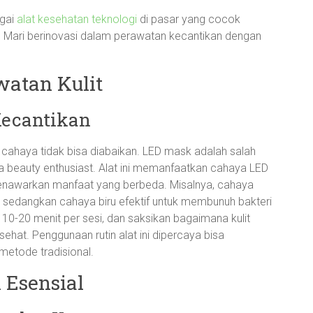
agai
alat kesehatan teknologi
di pasar yang cocok
. Mari berinovasi dalam perawatan kecantikan dengan
watan Kulit
Kecantikan
i cahaya tidak bisa diabaikan. LED mask adalah salah
ra beauty enthusiast. Alat ini memanfaatkan cahaya LED
nawarkan manfaat yang berbeda. Misalnya, cahaya
 sedangkan cahaya biru efektif untuk membunuh bakteri
0-20 menit per sesi, dan saksikan bagaimana kulit
ehat. Penggunaan rutin alat ini dipercaya bisa
metode tradisional.
 Esensial