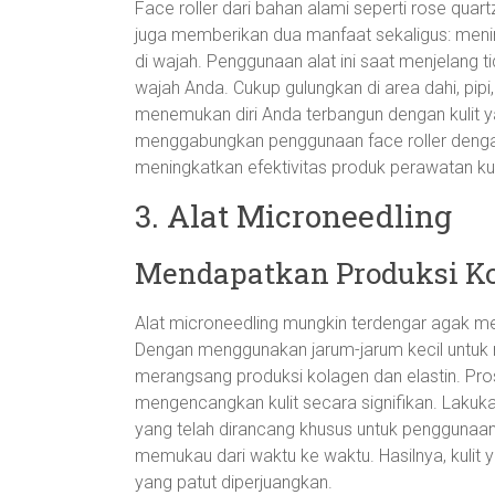
Face roller dari bahan alami seperti rose quart
juga memberikan dua manfaat sekaligus: meni
di wajah. Penggunaan alat ini saat menjelang 
wajah Anda. Cukup gulungkan di area dahi, pi
menemukan diri Anda terbangun dengan kulit ya
menggabungkan penggunaan face roller dengan
meningkatkan efektivitas produk perawatan kul
3. Alat Microneedling
Mendapatkan Produksi Ko
Alat microneedling mungkin terdengar agak me
Dengan menggunakan jarum-jarum kecil untuk m
merangsang produksi kolagen dan elastin. Pro
mengencangkan kulit secara signifikan. Lakuka
yang telah dirancang khusus untuk penggunaan 
memukau dari waktu ke waktu. Hasilnya, kulit
yang patut diperjuangkan.