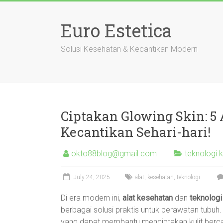
Skip
to
Euro Estetica
content
Solusi Kesehatan & Kecantikan Modern
Ciptakan Glowing Skin: 5
Kecantikan Sehari-hari!
okto88blog@gmail.com
teknologi 
July 24, 2025
alat
,
kesehatan
,
teknologi
Di era modern ini,
alat kesehatan
dan
teknologi
berbagai solusi praktis untuk perawatan tubuh
yang dapat membantu menciptakan kulit bercahay