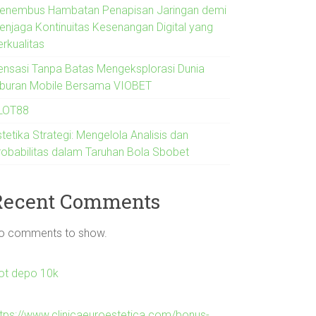
enembus Hambatan Penapisan Jaringan demi
enjaga Kontinuitas Kesenangan Digital yang
erkualitas
ensasi Tanpa Batas Mengeksplorasi Dunia
iburan Mobile Bersama VIOBET
LOT88
tetika Strategi: Mengelola Analisis dan
robabilitas dalam Taruhan Bola Sbobet
Recent Comments
o comments to show.
lot depo 10k
ttps://www.clinicaeuroestetica.com/bonus-