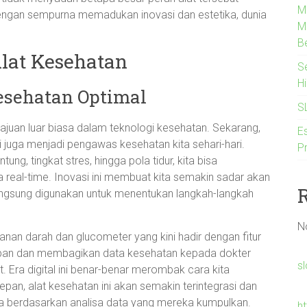
M
ngan sempurna memadukan inovasi dan estetika, dunia
M
B
Alat Kesehatan
S
H
esehatan Optimal
S
majuan luar biasa dalam teknologi kesehatan. Sekarang,
Es
i juga menjadi pengawas kesehatan kita sehari-hari.
P
, tingkat stres, hingga pola tidur, kita bisa
a real-time. Inovasi ini membuat kita semakin sadar akan
langsung digunakan untuk menentukan langkah-langkah
N
kanan darah dan glucometer yang kini hadir dengan fitur
mpan dan membagikan data kesehatan kepada dokter
s
. Era digital ini benar-benar merombak cara kita
an, alat kesehatan ini akan semakin terintegrasi dan
 berdasarkan analisa data yang mereka kumpulkan.
h