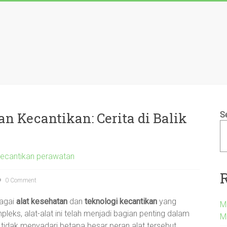
n Kecantikan: Cerita di Balik
S
kecantikan perawatan
0 Comment
bagai
alat kesehatan
dan
teknologi kecantikan
yang
M
eks, alat-alat ini telah menjadi bagian penting dalam
M
in tidak menyadari betapa besar peran alat tersebut