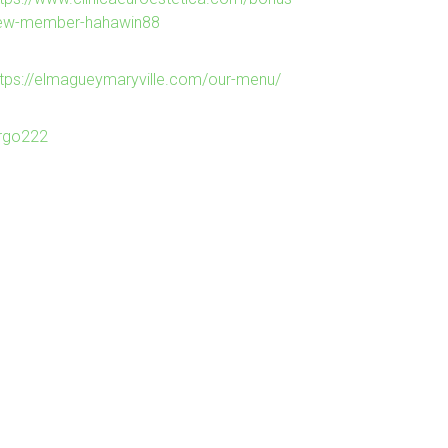
ew-member-hahawin88
ttps://elmagueymaryville.com/our-menu/
irgo222