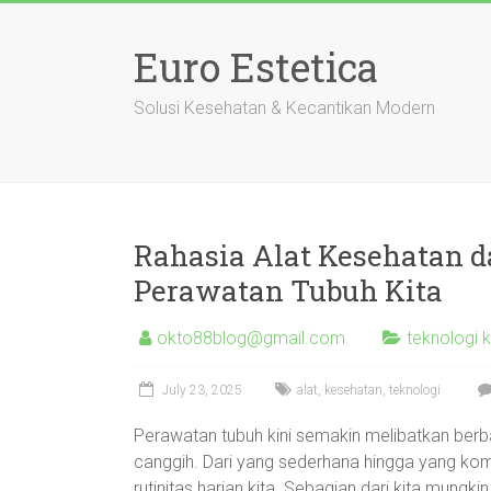
Skip
to
Euro Estetica
content
Solusi Kesehatan & Kecantikan Modern
Rahasia Alat Kesehatan da
Perawatan Tubuh Kita
okto88blog@gmail.com
teknologi 
July 23, 2025
alat
,
kesehatan
,
teknologi
Perawatan tubuh kini semakin melibatkan ber
canggih. Dari yang sederhana hingga yang kompl
rutinitas harian kita. Sebagian dari kita mungk