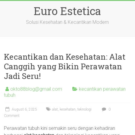
Skip
Euro Estetica
to
content
Solusi Kesehatan & Kecantikan Modern
Kecantikan dan Kesehatan: Alat
Canggih yang Bikin Perawatan
Jadi Seru!
okto88blog@gmail.com
kecantikan perawatan
tubuh
August 6, 2025
alat
,
kesehatan
,
teknologi
0
Comment
Perawatan tubuh kini semakin seru dengan kehadiran