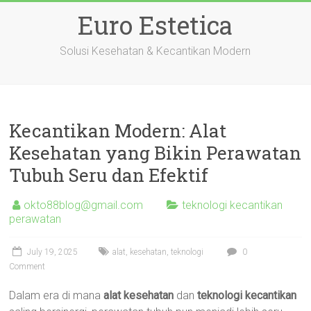
Skip
Euro Estetica
to
content
Solusi Kesehatan & Kecantikan Modern
Kecantikan Modern: Alat
Kesehatan yang Bikin Perawatan
Tubuh Seru dan Efektif
okto88blog@gmail.com
teknologi kecantikan
perawatan
July 19, 2025
alat
,
kesehatan
,
teknologi
0
Comment
Dalam era di mana
alat kesehatan
dan
teknologi kecantikan