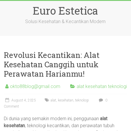
Skip
Euro Estetica
to
content
Solusi Kesehatan & Kecantikan Modern
Revolusi Kecantikan: Alat
Kesehatan Canggih untuk
Perawatan Harianmu!
okto88blog@gmail.com
alat kesehatan teknologi
August 4, 2025
alat
,
kesehatan
,
teknologi
0
Comment
Di dunia yang semakin modern ini, penggunaan
alat
kesehatan
, teknologi kecantikan, dan perawatan tubuh