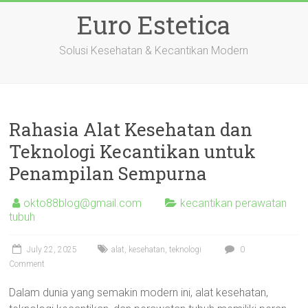
Skip
Euro Estetica
to
content
Solusi Kesehatan & Kecantikan Modern
Rahasia Alat Kesehatan dan
Teknologi Kecantikan untuk
Penampilan Sempurna
okto88blog@gmail.com
kecantikan perawatan
tubuh
July 22, 2025
alat
,
kesehatan
,
teknologi
0
Comment
Dalam dunia yang semakin modern ini, alat kesehatan,