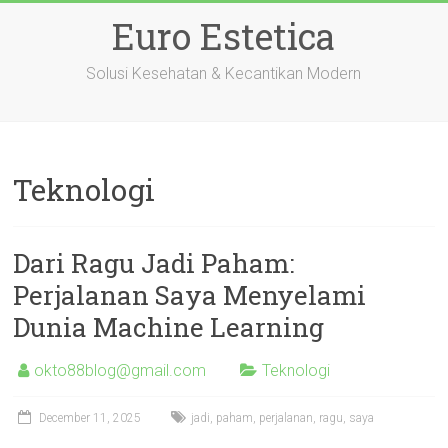
Skip
Euro Estetica
to
content
Solusi Kesehatan & Kecantikan Modern
Teknologi
Dari Ragu Jadi Paham:
Perjalanan Saya Menyelami
Dunia Machine Learning
okto88blog@gmail.com
Teknologi
December 11, 2025
jadi
,
paham
,
perjalanan
,
ragu
,
saya