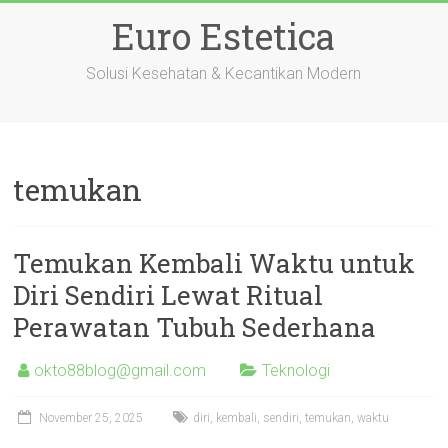
Skip
Euro Estetica
to
content
Solusi Kesehatan & Kecantikan Modern
temukan
Temukan Kembali Waktu untuk
Diri Sendiri Lewat Ritual
Perawatan Tubuh Sederhana
okto88blog@gmail.com
Teknologi
November 25, 2025
diri
,
kembali
,
sendiri
,
temukan
,
waktu