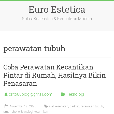
Skip
Euro Estetica
to
content
Solusi Kesehatan & Kecantikan Modern
perawatan tubuh
Coba Perawatan Kecantikan
Pintar di Rumah, Hasilnya Bikin
Penasaran
okto88blog@gmail.com
Teknologi
November 12, 2025
alat kesehatan
,
gadget
,
perawatan tubuh
,
smartphone
,
teknologi kecantikan