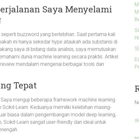
M
Perjalanan Saya Menyelami
M
g
B
S
a seperti buzzword yang berlebihan. Saat pertama kali
H
akah ini hanya sekedar hype ataukah ada substansi di
S
lakang saya di bidang data analisis, saya memutuskan
mahami dunia machine learning secara praktis. Artikel
Es
uk review mendalam mengenai berbagai tools dan
P
ng Tepat
t. Saya menguji beberapa framework machine learning
N
n Scikit-Learn. Keduanya memiliki kelebihan masing-
 luar biasa dalam pengembangan model deep learning,
s
 Scikit-Learn sangat user-friendly dan ideal untuk
enengah.
h