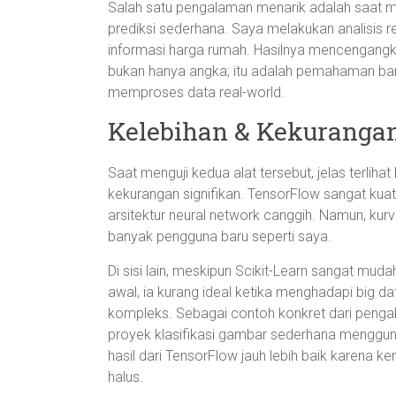
Salah satu pengalaman menarik adalah saat 
prediksi sederhana. Saya melakukan analisis 
informasi harga rumah. Hasilnya mencengangka
bukan hanya angka; itu adalah pemahaman bar
memproses data real-world.
Kelebihan & Kekurangan
Saat menguji kedua alat tersebut, jelas terlih
kekurangan signifikan. TensorFlow sangat ku
arsitektur neural network canggih. Namun, kurv
banyak pengguna baru seperti saya.
Di sisi lain, meskipun Scikit-Learn sangat mud
awal, ia kurang ideal ketika menghadapi big dat
kompleks. Sebagai contoh konkret dari pen
proyek klasifikasi gambar sederhana menggun
hasil dari TensorFlow jauh lebih baik karena
halus.