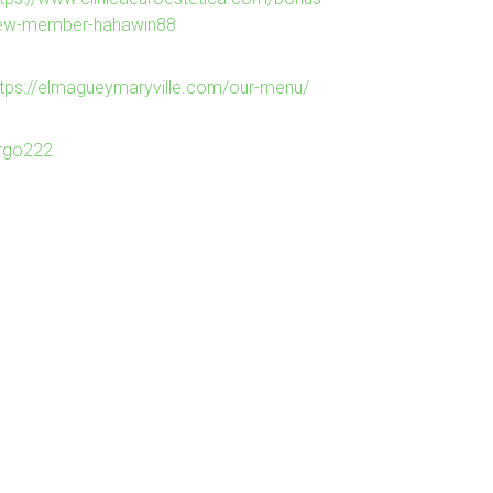
ew-member-hahawin88
ttps://elmagueymaryville.com/our-menu/
irgo222