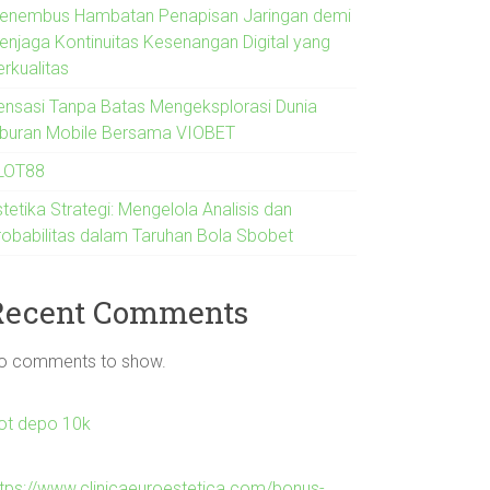
enembus Hambatan Penapisan Jaringan demi
enjaga Kontinuitas Kesenangan Digital yang
erkualitas
ensasi Tanpa Batas Mengeksplorasi Dunia
iburan Mobile Bersama VIOBET
LOT88
tetika Strategi: Mengelola Analisis dan
robabilitas dalam Taruhan Bola Sbobet
Recent Comments
o comments to show.
lot depo 10k
ttps://www.clinicaeuroestetica.com/bonus-