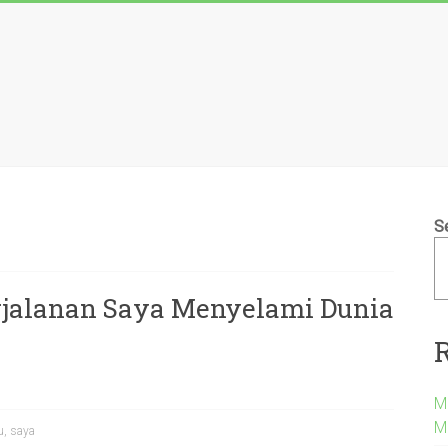
S
erjalanan Saya Menyelami Dunia
M
M
u
,
saya