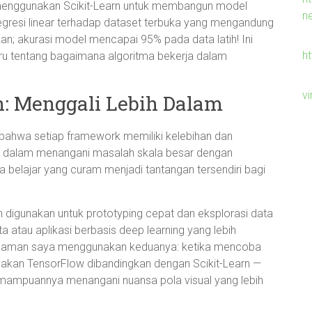
menggunakan Scikit-Learn untuk membangun model
n
regresi linear terhadap dataset terbuka yang mengandung
n; akurasi model mencapai 95% pada data latih! Ini
h
u tentang bagaimana algoritma bekerja dalam
v
: Menggali Lebih Dalam
at bahwa setiap framework memiliki kelebihan dan
at dalam menangani masalah skala besar dengan
a belajar yang curam menjadi tantangan tersendiri bagi
ah digunakan untuk prototyping cepat dan eksplorasi data
a atau aplikasi berbasis deep learning yang lebih
galaman saya menggunakan keduanya: ketika mencoba
akan TensorFlow dibandingkan dengan Scikit-Learn —
 kemampuannya menangani nuansa pola visual yang lebih