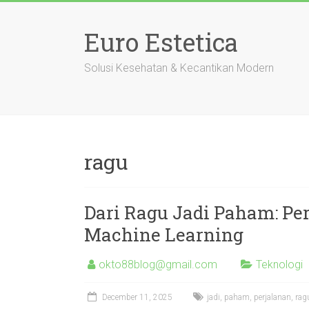
Skip
to
Euro Estetica
content
Solusi Kesehatan & Kecantikan Modern
ragu
Dari Ragu Jadi Paham: P
Machine Learning
okto88blog@gmail.com
Teknologi
December 11, 2025
jadi
,
paham
,
perjalanan
,
rag