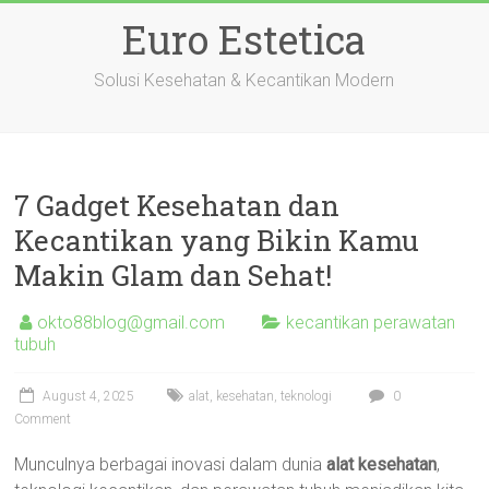
Skip
Euro Estetica
to
content
Solusi Kesehatan & Kecantikan Modern
7 Gadget Kesehatan dan
Kecantikan yang Bikin Kamu
Makin Glam dan Sehat!
okto88blog@gmail.com
kecantikan perawatan
tubuh
August 4, 2025
alat
,
kesehatan
,
teknologi
0
Comment
Munculnya berbagai inovasi dalam dunia
alat kesehatan
,