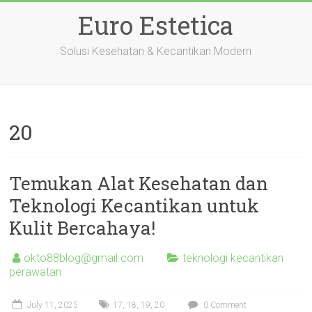
Skip
Euro Estetica
to
content
Solusi Kesehatan & Kecantikan Modern
20
Temukan Alat Kesehatan dan
Teknologi Kecantikan untuk
Kulit Bercahaya!
okto88blog@gmail.com
teknologi kecantikan
perawatan
July 11, 2025
17
,
18
,
19
,
20
0 Comment