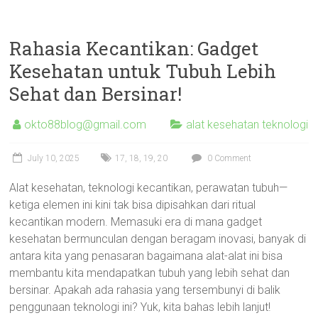
Rahasia Kecantikan: Gadget
Kesehatan untuk Tubuh Lebih
Sehat dan Bersinar!
okto88blog@gmail.com
alat kesehatan teknologi
July 10, 2025
17
,
18
,
19
,
20
0 Comment
Alat kesehatan, teknologi kecantikan, perawatan tubuh—
ketiga elemen ini kini tak bisa dipisahkan dari ritual
kecantikan modern. Memasuki era di mana gadget
kesehatan bermunculan dengan beragam inovasi, banyak di
antara kita yang penasaran bagaimana alat-alat ini bisa
membantu kita mendapatkan tubuh yang lebih sehat dan
bersinar. Apakah ada rahasia yang tersembunyi di balik
penggunaan teknologi ini? Yuk, kita bahas lebih lanjut!