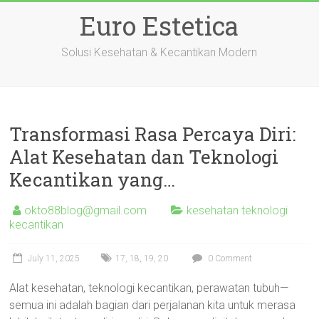
Skip
Euro Estetica
to
content
Solusi Kesehatan & Kecantikan Modern
Transformasi Rasa Percaya Diri:
Alat Kesehatan dan Teknologi
Kecantikan yang…
okto88blog@gmail.com
kesehatan teknologi
kecantikan
July 11, 2025
17
,
18
,
19
,
20
0 Comment
Alat kesehatan, teknologi kecantikan, perawatan tubuh—
semua ini adalah bagian dari perjalanan kita untuk merasa