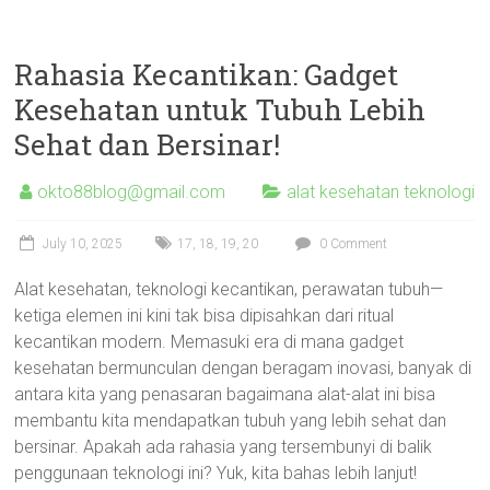
Rahasia Kecantikan: Gadget
Kesehatan untuk Tubuh Lebih
Sehat dan Bersinar!
okto88blog@gmail.com
alat kesehatan teknologi
July 10, 2025
17
,
18
,
19
,
20
0 Comment
Alat kesehatan, teknologi kecantikan, perawatan tubuh—
ketiga elemen ini kini tak bisa dipisahkan dari ritual
kecantikan modern. Memasuki era di mana gadget
kesehatan bermunculan dengan beragam inovasi, banyak di
antara kita yang penasaran bagaimana alat-alat ini bisa
membantu kita mendapatkan tubuh yang lebih sehat dan
bersinar. Apakah ada rahasia yang tersembunyi di balik
penggunaan teknologi ini? Yuk, kita bahas lebih lanjut!