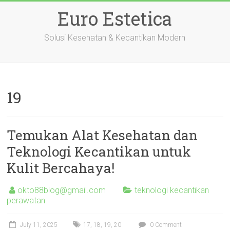
Skip
Euro Estetica
to
content
Solusi Kesehatan & Kecantikan Modern
19
Temukan Alat Kesehatan dan
Teknologi Kecantikan untuk
Kulit Bercahaya!
okto88blog@gmail.com
teknologi kecantikan
perawatan
July 11, 2025
17
,
18
,
19
,
20
0 Comment