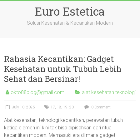
Skip
Euro Estetica
to
content
Solusi Kesehatan & Kecantikan Modern
Rahasia Kecantikan: Gadget
Kesehatan untuk Tubuh Lebih
Sehat dan Bersinar!
okto88blog@gmail.com
alat kesehatan teknologi
July 10, 2025
17
,
18
,
19
,
20
0 Comment
Alat kesehatan, teknologi kecantikan, perawatan tubuh—
ketiga elemen ini kini tak bisa dipisahkan dari ritual
kecantikan modern. Memasuki era di mana gadget