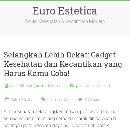
Skip
Euro Estetica
to
content
Solusi Kesehatan & Kecantikan Modern
Selangkah Lebih Dekat: Gadget
Kesehatan dan Kecantikan yang
Harus Kamu Coba!
okto88blog@gmail.com
perawatan tubuh
July 10, 2025
17
,
18
,
19
,
20
0 Comment
Alat kesehatan, teknologi kecantikan, perawatan tubuh;
semua istilah ini memang semakin marak dibicarakan di
kalangan para pencinta gaya hidup sehat dan cantik.