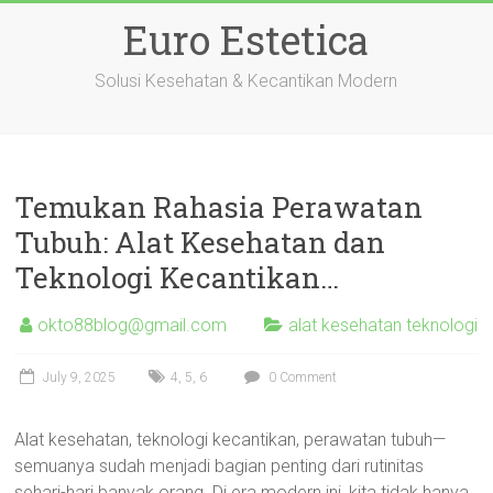
Skip
Euro Estetica
to
content
Solusi Kesehatan & Kecantikan Modern
Temukan Rahasia Perawatan
Tubuh: Alat Kesehatan dan
Teknologi Kecantikan…
okto88blog@gmail.com
alat kesehatan teknologi
July 9, 2025
4
,
5
,
6
0 Comment
Alat kesehatan, teknologi kecantikan, perawatan tubuh—
semuanya sudah menjadi bagian penting dari rutinitas
sehari-hari banyak orang. Di era modern ini, kita tidak hanya