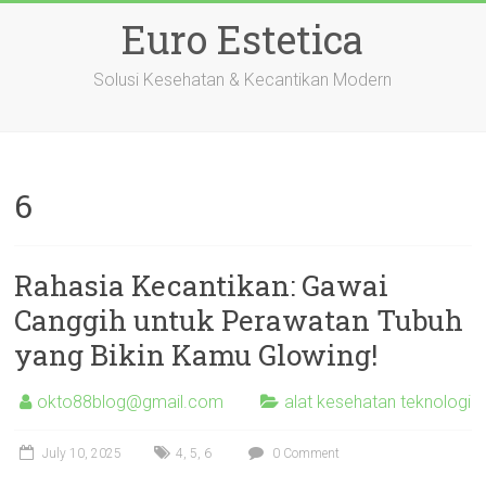
Skip
Euro Estetica
to
content
Solusi Kesehatan & Kecantikan Modern
6
Rahasia Kecantikan: Gawai
Canggih untuk Perawatan Tubuh
yang Bikin Kamu Glowing!
okto88blog@gmail.com
alat kesehatan teknologi
July 10, 2025
4
,
5
,
6
0 Comment