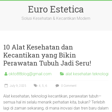
Skip
Euro Estetica
to
content
Solusi Kesehatan & Kecantikan Modern
10 Alat Kesehatan dan
Kecantikan yang Bikin
Perawatan Tubuh Jadi Seru!
okto88blog@gmail.com
alat kesehatan teknologi
July 9, 2025
4
,
5
,
6
0 Comment
Alat kesehatan, teknologi kecantikan, perawatan tubuh—
semua hal ini selalu menarik perhatian kita, bukan? Terlebih
lagi di zaman sekarang, di mana inovasi dan tren baru dalam