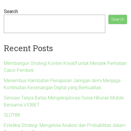
Search
Search
Recent Posts
Membangun Strategi Konten Kreatif untuk Menarik Perhatian
Calon Pembeli
Menembus Hambatan Penapisan Jaringan demi Menjaga
Kontinuitas Kesenangan Digital yang Berkualitas
Sensasi Tanpa Batas Mengeksplorasi Dunia Hiburan Mobile
Bersama VIOBET
SLOT88
Estetika Strategi: Mengelola Analisis dan Probabilitas dalam