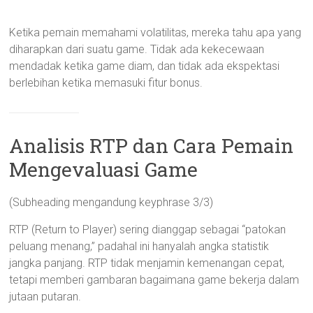
Ketika pemain memahami volatilitas, mereka tahu apa yang
diharapkan dari suatu game. Tidak ada kekecewaan
mendadak ketika game diam, dan tidak ada ekspektasi
berlebihan ketika memasuki fitur bonus.
Analisis RTP dan Cara Pemain
Mengevaluasi Game
(Subheading mengandung keyphrase 3/3)
RTP (Return to Player) sering dianggap sebagai “patokan
peluang menang,” padahal ini hanyalah angka statistik
jangka panjang. RTP tidak menjamin kemenangan cepat,
tetapi memberi gambaran bagaimana game bekerja dalam
jutaan putaran.