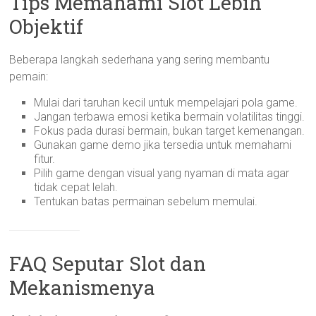
Tips Memahami Slot Lebih
Objektif
Beberapa langkah sederhana yang sering membantu
pemain:
Mulai dari taruhan kecil untuk mempelajari pola game.
Jangan terbawa emosi ketika bermain volatilitas tinggi.
Fokus pada durasi bermain, bukan target kemenangan.
Gunakan game demo jika tersedia untuk memahami
fitur.
Pilih game dengan visual yang nyaman di mata agar
tidak cepat lelah.
Tentukan batas permainan sebelum memulai.
FAQ Seputar Slot dan
Mekanismenya