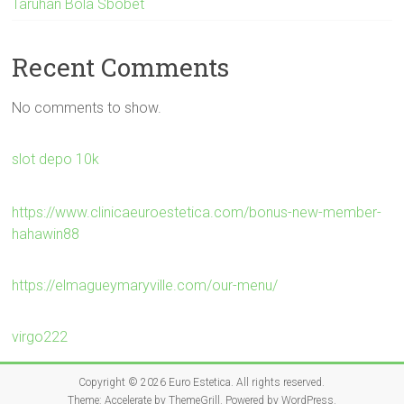
Taruhan Bola Sbobet
Recent Comments
No comments to show.
slot depo 10k
https://www.clinicaeuroestetica.com/bonus-new-member-
hahawin88
https://elmagueymaryville.com/our-menu/
virgo222
Copyright © 2026
Euro Estetica
. All rights reserved.
Theme:
Accelerate
by ThemeGrill. Powered by
WordPress
.