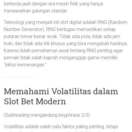
berbeda jauh dengan era mesin fisik yang hanya
menawarkan gulungan standar.
Teknologi yang menjadi inti slot digital adalah RNG (Random
Number Generator). RNG bertugas memastikan setiap
putaran benar-benar acak. Tidak ada pola, tidak ada jam
hoki, dan tidak ada trik khusus yang bisa mengubah hasilnya.
Karena itulah pemahaman awal tentang RNG penting agar
pemain tidak salah kaprah menganggap game memiliki
“siklus kemenangan.”
Memahami Volatilitas dalam
Slot Bet Modern
(Subheading mengandung keyphrase 2/3)
Volatilitas adalah salah satu faktor paling penting, tetapi