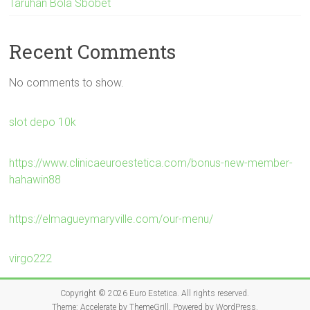
Taruhan Bola Sbobet
Recent Comments
No comments to show.
slot depo 10k
https://www.clinicaeuroestetica.com/bonus-new-member-
hahawin88
https://elmagueymaryville.com/our-menu/
virgo222
Copyright © 2026
Euro Estetica
. All rights reserved.
Theme:
Accelerate
by ThemeGrill. Powered by
WordPress
.