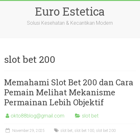
Skip
Euro Estetica
to
content
Solusi Kesehatan & Kecantikan Modern
slot bet 200
Memahami Slot Bet 200 dan Cara
Pemain Melihat Mekanisme
Permainan Lebih Objektif
okto88blog@gmail.com
slot bet
November 29, 2025
slot bet
,
slot bet 100
,
slot bet 200