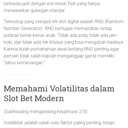
berbeda jauh dengan era mesin fisik yang hanya
menawarkan gulungan standar.
Teknologi yang menjadi inti slot digital adalah RNG (Random
Number Generator). RNG bertugas memastikan setiap
putaran benar-benar acak. Tidak ada pola, tidak ada jam
hoki, dan tidak ada trik khusus yang bisa mengubah hasilnya.
Karena itulah pemahaman awal tentang RNG penting agar
pemain tidak salah kaprah menganggap game memiliki
“siklus kemenangan.”
Memahami Volatilitas dalam
Slot Bet Modern
(Subheading mengandung keyphrase 2/3)
Volatilitas adalah salah satu faktor paling penting, tetapi