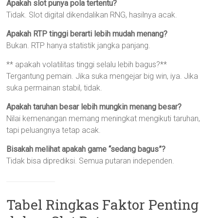
Apakah slot punya pola tertentu?
Tidak. Slot digital dikendalikan RNG, hasilnya acak.
Apakah RTP tinggi berarti lebih mudah menang?
Bukan. RTP hanya statistik jangka panjang.
** apakah volatilitas tinggi selalu lebih bagus?**
Tergantung pemain. Jika suka mengejar big win, iya. Jika
suka permainan stabil, tidak.
Apakah taruhan besar lebih mungkin menang besar?
Nilai kemenangan memang meningkat mengikuti taruhan,
tapi peluangnya tetap acak.
Bisakah melihat apakah game “sedang bagus”?
Tidak bisa diprediksi. Semua putaran independen.
Tabel Ringkas Faktor Penting