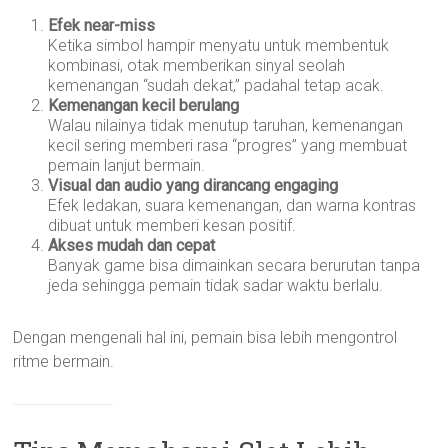
Efek near-miss
Ketika simbol hampir menyatu untuk membentuk
kombinasi, otak memberikan sinyal seolah
kemenangan “sudah dekat,” padahal tetap acak.
Kemenangan kecil berulang
Walau nilainya tidak menutup taruhan, kemenangan
kecil sering memberi rasa “progres” yang membuat
pemain lanjut bermain.
Visual dan audio yang dirancang engaging
Efek ledakan, suara kemenangan, dan warna kontras
dibuat untuk memberi kesan positif.
Akses mudah dan cepat
Banyak game bisa dimainkan secara berurutan tanpa
jeda sehingga pemain tidak sadar waktu berlalu.
Dengan mengenali hal ini, pemain bisa lebih mengontrol
ritme bermain.