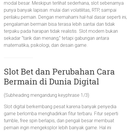
modal besar. Meskipun terlihat sederhana, slot sebenarnya
punya banyak lapisan: mulai dari volatilitas, RTP, sampai
perilaku pemain. Dengan memahami hal-hal dasar seperti ini,
pengalaman bermain bisa terasa lebih santai dan tidak
terpaku pada harapan tidak realistis. Slot modern bukan
sekadar “tarik dan menang,” tetapi gabungan antara
matematika, psikologi, dan desain game.
Slot Bet dan Perubahan Cara
Bermain di Dunia Digital
(Subheading mengandung keyphrase 1/3)
Slot digital berkembang pesat karena banyak penyedia
game berlomba menghadirkan fitur terbaru. Fitur seperti
tumble, free spin berlapis, dan pengali besar membuat
pemain ingin mengeksplor lebih banyak game. Hal ini