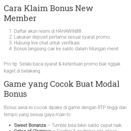
Cara Klaim Bonus New
Member
Daftar akun resmi di HAHAWIN88.
Lakukan deposit pertama sesuai syarat promo.
Hubungi live chat untuk verifikasi.
Bonus langsung cair ke saldo dalam hitungan menit.
Pro tip: Selalu baca syarat & ketentuan promo biar nggak
kaget di belakang.
Game yang Cocok Buat Modal
Bonus
Bonus awal ini cocok dipake di game dengan RTP tinggi dan
tempo yang sesuai gaya main lo:
Sweet Bonanza
— Tumble bisa bikin saldo cepat naik.