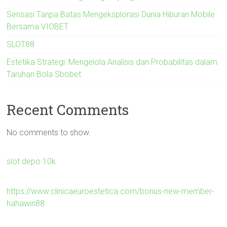
Sensasi Tanpa Batas Mengeksplorasi Dunia Hiburan Mobile
Bersama VIOBET
SLOT88
Estetika Strategi: Mengelola Analisis dan Probabilitas dalam
Taruhan Bola Sbobet
Recent Comments
No comments to show.
slot depo 10k
https://www.clinicaeuroestetica.com/bonus-new-member-
hahawin88