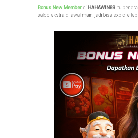
Bonus New Member
di
HAHAWIN88
itu benera
saldo ekstra di awal main, jadi bisa explore 