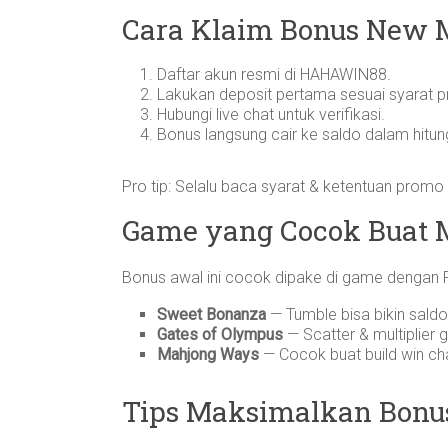
Cara Klaim Bonus New
Daftar akun resmi di HAHAWIN88.
Lakukan deposit pertama sesuai syarat 
Hubungi live chat untuk verifikasi.
Bonus langsung cair ke saldo dalam hitun
Pro tip: Selalu baca syarat & ketentuan promo 
Game yang Cocok Buat 
Bonus awal ini cocok dipake di game dengan R
Sweet Bonanza
— Tumble bisa bikin saldo
Gates of Olympus
— Scatter & multiplier gi
Mahjong Ways
— Cocok buat build win cha
Tips Maksimalkan Bonu