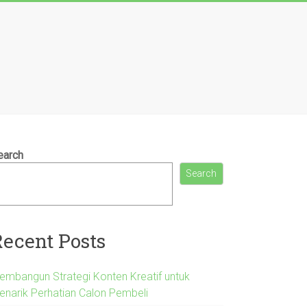
earch
Search
Recent Posts
embangun Strategi Konten Kreatif untuk
enarik Perhatian Calon Pembeli