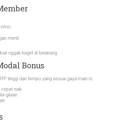
 Member
promo.
gan menit.
biar nggak kaget di belakang.
Modal Bonus
TP tinggi dan tempo yang sesuai gaya main lo:
 cepat naik.
la-gilaan.
in.
s