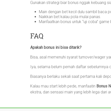
Gunakan strategi biar bonus nggak kebuang sia
Main dengan bet kecil dulu sambil baca p
Naikkan bet kalau pola mulai panas.
Manfaatkan bonus untuk “uji coba” game 
FAQ
Apakah bonus ini bisa ditarik?
Bisa, asal memenuhi syarat turnover/wager y
Iya, selama belum pernah daftar sebelumnya 
Biasanya berlaku sekali saat pertama kali depo
Kalau mau start lebih pede, manfaatin
Bonus 
ekstra, dan sensasi main yang lebih lega dari a