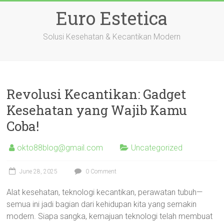
Skip
Euro Estetica
to
content
Solusi Kesehatan & Kecantikan Modern
Revolusi Kecantikan: Gadget
Kesehatan yang Wajib Kamu
Coba!
okto88blog@gmail.com
Uncategorized
June 28, 2025
0 Comment
Alat kesehatan, teknologi kecantikan, perawatan tubuh—
semua ini jadi bagian dari kehidupan kita yang semakin
modern. Siapa sangka, kemajuan teknologi telah membuat