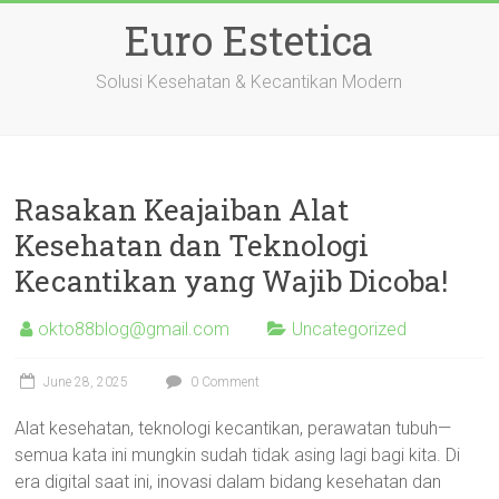
Skip
Euro Estetica
to
content
Solusi Kesehatan & Kecantikan Modern
Rasakan Keajaiban Alat
Kesehatan dan Teknologi
Kecantikan yang Wajib Dicoba!
okto88blog@gmail.com
Uncategorized
June 28, 2025
0 Comment
Alat kesehatan, teknologi kecantikan, perawatan tubuh—
semua kata ini mungkin sudah tidak asing lagi bagi kita. Di
era digital saat ini, inovasi dalam bidang kesehatan dan