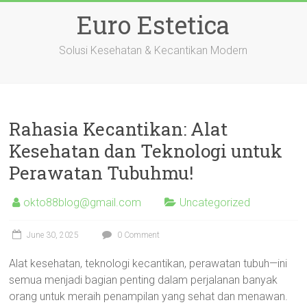
Skip
Euro Estetica
to
content
Solusi Kesehatan & Kecantikan Modern
Rahasia Kecantikan: Alat
Kesehatan dan Teknologi untuk
Perawatan Tubuhmu!
okto88blog@gmail.com
Uncategorized
June 30, 2025
0 Comment
Alat kesehatan, teknologi kecantikan, perawatan tubuh—ini
semua menjadi bagian penting dalam perjalanan banyak
orang untuk meraih penampilan yang sehat dan menawan.