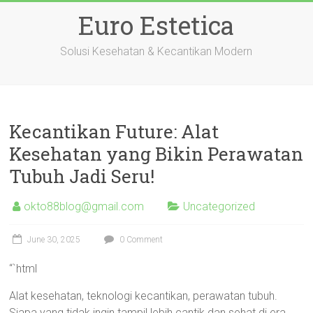
Skip
Euro Estetica
to
content
Solusi Kesehatan & Kecantikan Modern
Kecantikan Future: Alat
Kesehatan yang Bikin Perawatan
Tubuh Jadi Seru!
okto88blog@gmail.com
Uncategorized
June 30, 2025
0 Comment
“`html
Alat kesehatan, teknologi kecantikan, perawatan tubuh.
Siapa yang tidak ingin tampil lebih cantik dan sehat di era