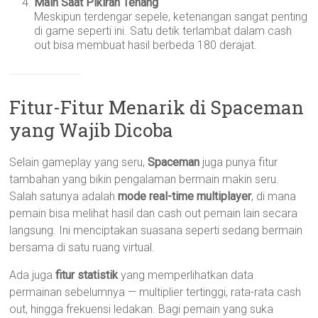
Main Saat Pikiran Tenang
Meskipun terdengar sepele, ketenangan sangat penting
di game seperti ini. Satu detik terlambat dalam cash
out bisa membuat hasil berbeda 180 derajat.
Fitur-Fitur Menarik di Spaceman
yang Wajib Dicoba
Selain gameplay yang seru,
Spaceman
juga punya fitur
tambahan yang bikin pengalaman bermain makin seru.
Salah satunya adalah
mode real-time multiplayer
, di mana
pemain bisa melihat hasil dan cash out pemain lain secara
langsung. Ini menciptakan suasana seperti sedang bermain
bersama di satu ruang virtual.
Ada juga
fitur statistik
yang memperlihatkan data
permainan sebelumnya — multiplier tertinggi, rata-rata cash
out, hingga frekuensi ledakan. Bagi pemain yang suka