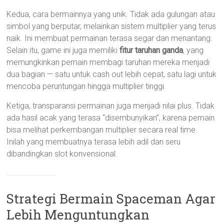
Kedua, cara bermainnya yang unik. Tidak ada gulungan atau
simbol yang berputar, melainkan sistem multiplier yang terus
naik. Ini membuat permainan terasa segar dan menantang.
Selain itu, game ini juga memiliki
fitur taruhan ganda
, yang
memungkinkan pemain membagi taruhan mereka menjadi
dua bagian — satu untuk cash out lebih cepat, satu lagi untuk
mencoba peruntungan hingga multiplier tinggi.
Ketiga, transparansi permainan juga menjadi nilai plus. Tidak
ada hasil acak yang terasa “disembunyikan”, karena pemain
bisa melihat perkembangan multiplier secara real time.
Inilah yang membuatnya terasa lebih adil dan seru
dibandingkan slot konvensional.
Strategi Bermain Spaceman Agar
Lebih Menguntungkan