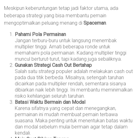
Meskipun keberuntungan tetap jadi faktor utama, ada
beberapa strategi yang bisa membantu pemain
mengoptimalkan peluang menang di
Spaceman
.
Pahami Pola Permainan
Jangan terburu-buru untuk langsung menembak
multiplier tinggi. Amati beberapa ronde untuk
memahami pola permainan. Kadang multiplier tinggi
muncul berturut-turut, tapi kadang juga sebaliknya.
Gunakan Strategi Cash Out Bertahap
Salah satu strategi populer adalah melakukan cash out
pada dua titik berbeda. Misalnya, setengah taruhan
dicairkan pada multiplier rendah, sementara sisanya
dibiarkan naik lebih tinggi. Ini membantu meminimalkan
risiko kehilangan seluruh taruhan.
Batasi Waktu Bermain dan Modal
Karena sifatnya yang cepat dan menegangkan,
permainan ini mudah membuat pemain terbawa
suasana. Maka penting untuk menentukan batas waktu
dan modal sebelum mulai bermain agar tetap dalam
kendali.