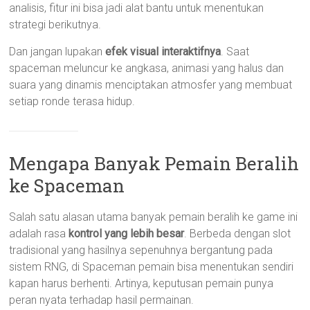
analisis, fitur ini bisa jadi alat bantu untuk menentukan
strategi berikutnya.
Dan jangan lupakan
efek visual interaktifnya
. Saat
spaceman meluncur ke angkasa, animasi yang halus dan
suara yang dinamis menciptakan atmosfer yang membuat
setiap ronde terasa hidup.
Mengapa Banyak Pemain Beralih
ke Spaceman
Salah satu alasan utama banyak pemain beralih ke game ini
adalah rasa
kontrol yang lebih besar
. Berbeda dengan slot
tradisional yang hasilnya sepenuhnya bergantung pada
sistem RNG, di Spaceman pemain bisa menentukan sendiri
kapan harus berhenti. Artinya, keputusan pemain punya
peran nyata terhadap hasil permainan.