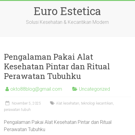
Skip
Euro Estetica
to
content
Solusi Kesehatan & Kecantikan Modern
Pengalaman Pakai Alat
Kesehatan Pintar dan Ritual
Perawatan Tubuhku
okto88blog@gmail.com
Uncategorized
November 5, 2025
Alat kesehatan, teknologi kecantikan,
perawatan tubuh
Pengalaman Pakai Alat Kesehatan Pintar dan Ritual
Perawatan Tubuhku