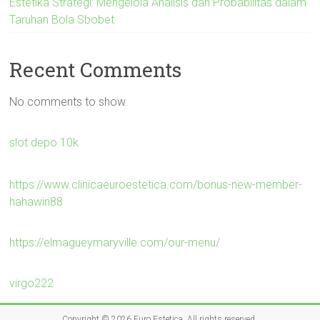
Estetika Strategi: Mengelola Analisis dan Probabilitas dalam
Taruhan Bola Sbobet
Recent Comments
No comments to show.
slot depo 10k
https://www.clinicaeuroestetica.com/bonus-new-member-
hahawin88
https://elmagueymaryville.com/our-menu/
virgo222
Copyright © 2026
Euro Estetica
. All rights reserved.