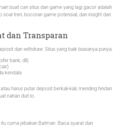
main buat cari situs dan game yang lagi gacor adalah
o soal tren, bocoran game potensial, dan insight dari
at dan Transparan
 deposit dan withdraw. Situs yang baik biasanya punya:
sfer bank, dll)
air)
da kendala
tau harus putar deposit berkali-kali, mending hindari
uat nahan duit lo.
tu cuma jebakan Batman. Baca syarat dan