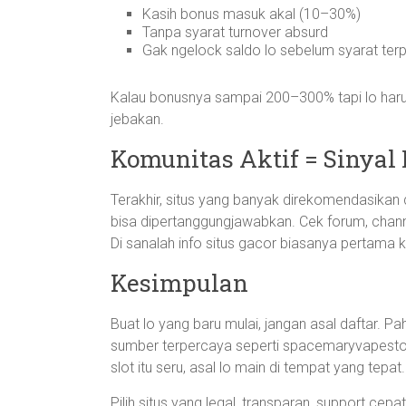
Kasih bonus masuk akal (10–30%)
Tanpa syarat turnover absurd
Gak ngelock saldo lo sebelum syarat ter
Kalau bonusnya sampai 200–300% tapi lo harus 
jebakan.
Komunitas Aktif = Sinyal 
Terakhir, situs yang banyak direkomendasikan
bisa dipertanggungjawabkan. Cek forum, channe
Di sanalah info situs gacor biasanya pertama k
Kesimpulan
Buat lo yang baru mulai, jangan asal daftar. P
sumber terpercaya seperti spacemaryvapestore
slot itu seru, asal lo main di tempat yang tepat.
Pilih situs yang legal, transparan, support cepa