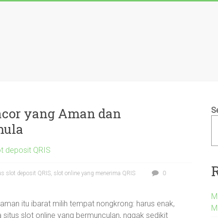
Gacor yang Aman dan
S
mula
ot deposit QRIS
us slot deposit QRIS
,
slot online yang menerima QRIS
0
M
aman itu ibarat milih tempat nongkrong: harus enak,
M
situs slot online yang bermunculan, nggak sedikit