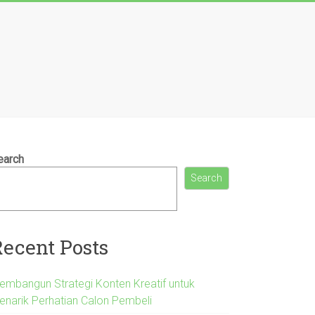
earch
Search
Recent Posts
embangun Strategi Konten Kreatif untuk
enarik Perhatian Calon Pembeli