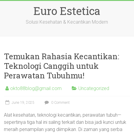
Skip
Euro Estetica
to
content
Solusi Kesehatan & Kecantikan Modern
Temukan Rahasia Kecantikan:
Teknologi Canggih untuk
Perawatan Tubuhmu!
okto88blog@gmail.com
Uncategorized
June 19, 2025
0 Comment
Alat kesehatan, teknologi kecantikan, perawatan tubuh—
sepertinya tiga hal ini saling terkait dan bisa jadi kunci untuk
meraih penampilan yang diimpikan. Di zaman yang serba