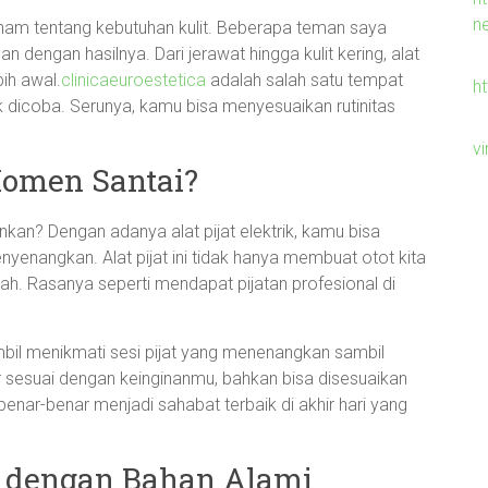
n
 paham tentang kebutuhan kulit. Beberapa teman saya
engan hasilnya. Dari jerawat hingga kulit kering, alat
ih awal.
clinicaeuroestetica
adalah salah satu tempat
h
dicoba. Serunya, kamu bisa menyesuaikan rutinitas
v
Momen Santai?
an? Dengan adanya alat pijat elektrik, kamu bisa
yenangkan. Alat pijat ini tidak hanya membuat otot kita
darah. Rasanya seperti mendapat pijatan profesional di
ambil menikmati sesi pijat yang menenangkan sambil
ur sesuai dengan keinginanmu, bahkan bisa disesuaikan
 benar-benar menjadi sahabat terbaik di akhir hari yang
e dengan Bahan Alami