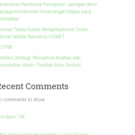
enembus Hambatan Penapisan Jaringan demi
enjaga Kontinuitas Kesenangan Digital yang
erkualitas
ensasi Tanpa Batas Mengeksplorasi Dunia
iburan Mobile Bersama VIOBET
LOT88
tetika Strategi: Mengelola Analisis dan
robabilitas dalam Taruhan Bola Sbobet
Recent Comments
o comments to show.
lot depo 10k
ttps://www.clinicaeuroestetica.com/bonus-