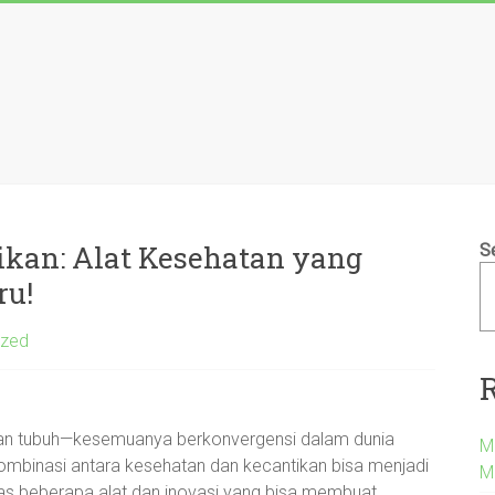
kan: Alat Kesehatan yang
S
ru!
ized
atan tubuh—kesemuanya berkonvergensi dalam dunia
M
ombinasi antara kesehatan dan kecantikan bisa menjadi
M
as beberapa alat dan inovasi yang bisa membuat