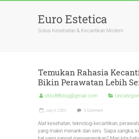
Skip
to
Euro Estetica
content
Solusi Kesehatan & Kecantikan Modern
Temukan Rahasia Kecanti
Bikin Perawatan Lebih Se
okto88blog@gmail.com
Uncategor
July 4, 2025
0 Comment
Alat kesehatan, teknologi kecantikan, peraw
yang makin menarik dan seru. Siapa sangka, k
hal yang sangat menyenangkan? Mari kita bah