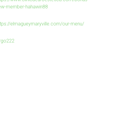
ew-member-hahawin88
ttps://elmagueymaryville.com/our-menu/
irgo222