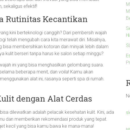
M
, sekaligus efektif!
M
a Rutinitas Kecantikan
B
S
ng kini berteknologi canggih? Dari pembersih wajah
H
ogi telah mengubah cara kita merawat diri. Misalnya,
S
ng bisa membersihkan kotoran dan minyak lebih dalam
ya kulit berseri tanpa harus ke salon setiap minggu?
Es
P
 wajah ini yang bisa menghasilkan gelombang suara.
selama beberapa menit, dan voila! Kamu akan
nggunakan alat ini, rasanya seperti spa di rumah.
N
lit dengan Alat Cerdas
bisa dilewatkan adalah pelacak kesehatan kulit. Kini, ada
s
kamu dan memberikan rekomendasi produk yang tepat.
get kecil yang bisa kamu bawa ke mana-mana!
h