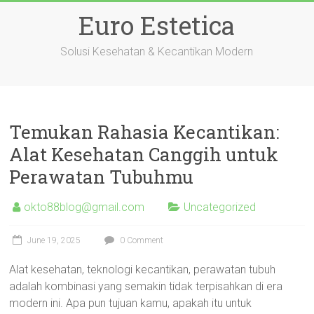
Skip
Euro Estetica
to
content
Solusi Kesehatan & Kecantikan Modern
Temukan Rahasia Kecantikan:
Alat Kesehatan Canggih untuk
Perawatan Tubuhmu
okto88blog@gmail.com
Uncategorized
June 19, 2025
0 Comment
Alat kesehatan, teknologi kecantikan, perawatan tubuh
adalah kombinasi yang semakin tidak terpisahkan di era
modern ini. Apa pun tujuan kamu, apakah itu untuk