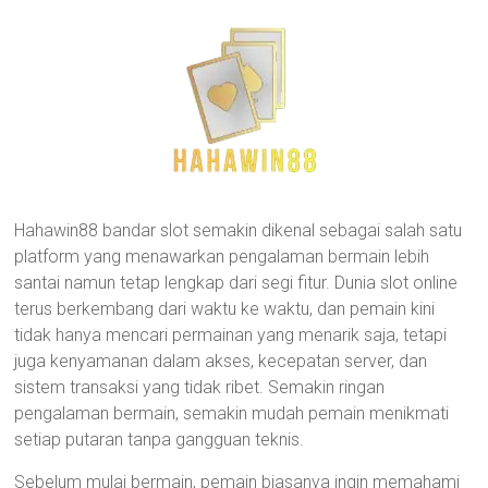
Hahawin88 bandar slot semakin dikenal sebagai salah satu
platform yang menawarkan pengalaman bermain lebih
santai namun tetap lengkap dari segi fitur. Dunia slot online
terus berkembang dari waktu ke waktu, dan pemain kini
tidak hanya mencari permainan yang menarik saja, tetapi
juga kenyamanan dalam akses, kecepatan server, dan
sistem transaksi yang tidak ribet. Semakin ringan
pengalaman bermain, semakin mudah pemain menikmati
setiap putaran tanpa gangguan teknis.
Sebelum mulai bermain, pemain biasanya ingin memahami