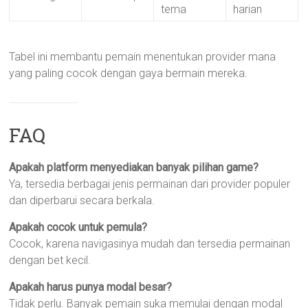
tema
harian
Tabel ini membantu pemain menentukan provider mana
yang paling cocok dengan gaya bermain mereka.
FAQ
Apakah platform menyediakan banyak pilihan game?
Ya, tersedia berbagai jenis permainan dari provider populer
dan diperbarui secara berkala.
Apakah cocok untuk pemula?
Cocok, karena navigasinya mudah dan tersedia permainan
dengan bet kecil.
Apakah harus punya modal besar?
Tidak perlu. Banyak pemain suka memulai dengan modal