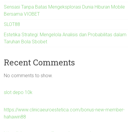
Sensasi Tanpa Batas Mengeksplorasi Dunia Hiburan Mobile
Bersama VIOBET
SLOT88
Estetika Strategi: Mengelola Analisis dan Probabilitas dalam
Taruhan Bola Sbobet
Recent Comments
No comments to show.
slot depo 10k
https://www.clinicaeuroestetica.com/bonus-new-member-
hahawin88