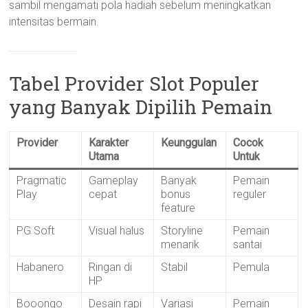
sambil mengamati pola hadiah sebelum meningkatkan
intensitas bermain.
Tabel Provider Slot Populer
yang Banyak Dipilih Pemain
Provider
Karakter
Keunggulan
Cocok
Utama
Untuk
Pragmatic
Gameplay
Banyak
Pemain
Play
cepat
bonus
reguler
feature
PG Soft
Visual halus
Storyline
Pemain
menarik
santai
Habanero
Ringan di
Stabil
Pemula
HP
Booongo
Desain rapi
Variasi
Pemain