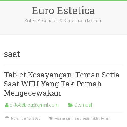
Skip
Euro Estetica
to
content
Solusi Kesehatan & Kecantikan Modern
saat
Tablet Kesayangan: Teman Setia
Saat WFH Yang Tak Pernah
Mengecewakan
okto88blog@gmail.com
Otomotif
November 18, 2025
kesayangan
,
saat
,
setia
,
tablet
,
teman