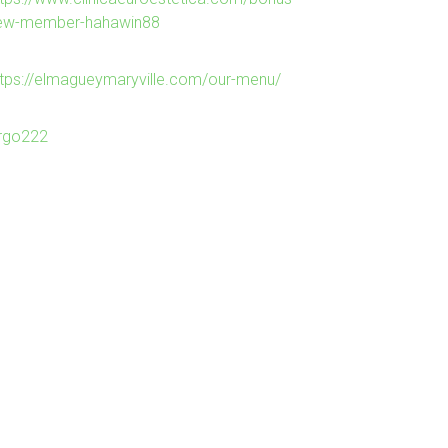
ew-member-hahawin88
ttps://elmagueymaryville.com/our-menu/
irgo222