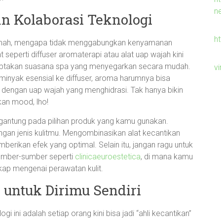
n
n Kolaborasi Teknologi
h
rumah, mengapa tidak menggabungkan kenyamanan
 seperti diffuser aromaterapi atau alat uap wajah kini
iptakan suasana spa yang menyegarkan secara mudah.
v
nyak esensial ke diffuser, aroma harumnya bisa
 dengan uap wajah yang menghidrasi. Tak hanya bikin
kan mood, lho!
ergantung pada pilihan produk yang kamu gunakan.
ngan jenis kulitmu. Mengombinasikan alat kecantikan
rikan efek yang optimal. Selain itu, jangan ragu untuk
 sumber-sumber seperti
clinicaeuroestetica
, di mana kamu
kap mengenai perawatan kulit.
 untuk Dirimu Sendiri
i ini adalah setiap orang kini bisa jadi “ahli kecantikan”