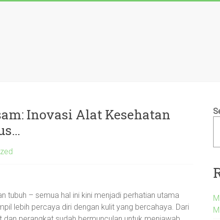
sam: Inovasi Alat Kesehatan
S
us…
ized
n tubuh – semua hal ini kini menjadi perhatian utama
M
pil lebih percaya diri dengan kulit yang bercahaya. Dari
M
 alat dan perangkat sudah bermunculan untuk menjawab