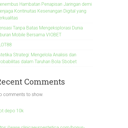
enembus Hambatan Penapisan Jaringan demi
enjaga Kontinuitas Kesenangan Digital yang
erkualitas
ensasi Tanpa Batas Mengeksplorasi Dunia
iburan Mobile Bersama VIOBET
LOT88
tetika Strategi: Mengelola Analisis dan
robabilitas dalam Taruhan Bola Sbobet
Recent Comments
o comments to show.
lot depo 10k
ttps://www.clinicaeuroestetica.com/bonus-