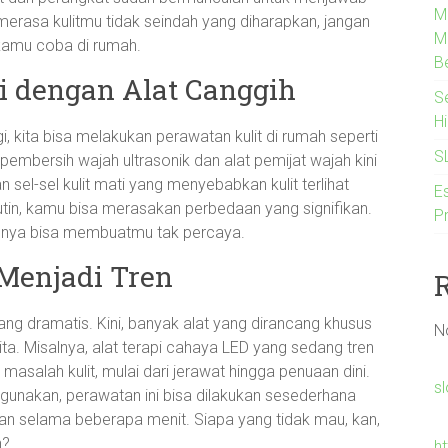
M
 merasa kulitmu tidak seindah yang diharapkan, jangan
M
 kamu coba di rumah.
B
i dengan Alat Canggih
S
H
 kita bisa melakukan perawatan kulit di rumah seperti
S
 pembersih wajah ultrasonik dan alat pemijat wajah kini
el-sel kulit mati yang menyebabkan kulit terlihat
Es
tin, kamu bisa merasakan perbedaan yang signifikan.
P
silnya bisa membuatmu tak percaya.
Menjadi Tren
g dramatis. Kini, banyak alat yang dirancang khusus
N
ta. Misalnya, alat terapi cahaya LED yang sedang tren
masalah kulit, mulai dari jerawat hingga penuaan dini.
s
gunakan, perawatan ini bisa dilakukan sesederhana
an selama beberapa menit. Siapa yang tidak mau, kan,
h?
h