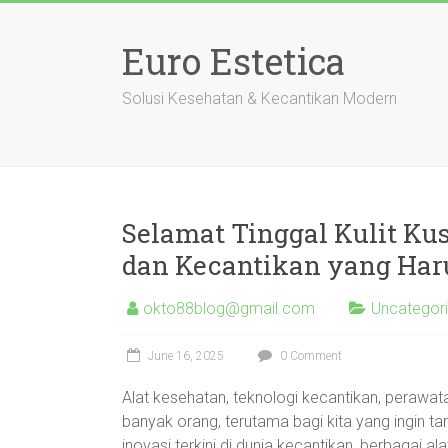
Skip
to
Euro Estetica
content
Solusi Kesehatan & Kecantikan Modern
Selamat Tinggal Kulit Ku
dan Kecantikan yang Har
okto88blog@gmail.com
Uncategor
June 16, 2025
0 Comment
Alat kesehatan, teknologi kecantikan, perawata
banyak orang, terutama bagi kita yang ingin tam
inovasi terkini di dunia kecantikan, berbagai