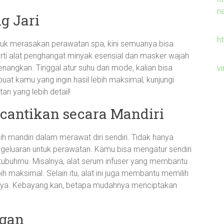
n
g Jari
h
ntuk merasakan perawatan spa, kini semuanya bisa
erti alat penghangat minyak esensial dan masker wajah
angkan. Tinggal atur suhu dan mode, kalian bisa
v
uat kamu yang ingin hasil lebih maksimal, kunjungi
an yang lebih detail!
cantikan secara Mandiri
ebih mandiri dalam merawat diri sendiri. Tidak hanya
geluaran untuk perawatan. Kamu bisa mengatur sendiri
n tubuhmu. Misalnya, alat serum infuser yang membantu
h maksimal. Selain itu, alat ini juga membantu memilih
nya. Kebayang kan, betapa mudahnya menciptakan
ngan