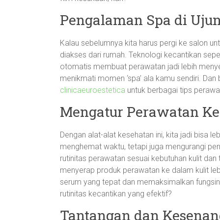
Pengalaman Spa di Ujun
Kalau sebelumnya kita harus pergi ke salon u
diakses dari rumah. Teknologi kecantikan sep
otomatis membuat perawatan jadi lebih menyen
menikmati momen ‘spa’ ala kamu sendiri. Dan b
clinicaeuroestetica
untuk berbagai tips perawat
Mengatur Perawatan Ke
Dengan alat-alat kesehatan ini, kita jadi bisa l
menghemat waktu, tetapi juga mengurangi pen
rutinitas perawatan sesuai kebutuhan kulit da
menyerap produk perawatan ke dalam kulit lebi
serum yang tepat dan memaksimalkan fungsi
rutinitas kecantikan yang efektif?
Tantangan dan Kesena