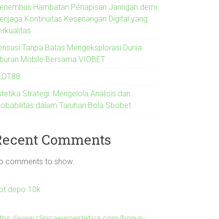
enembus Hambatan Penapisan Jaringan demi
enjaga Kontinuitas Kesenangan Digital yang
erkualitas
ensasi Tanpa Batas Mengeksplorasi Dunia
iburan Mobile Bersama VIOBET
LOT88
tetika Strategi: Mengelola Analisis dan
robabilitas dalam Taruhan Bola Sbobet
Recent Comments
o comments to show.
lot depo 10k
ttps://www.clinicaeuroestetica.com/bonus-