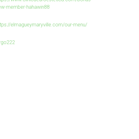
ew-member-hahawin88
ttps://elmagueymaryville.com/our-menu/
irgo222