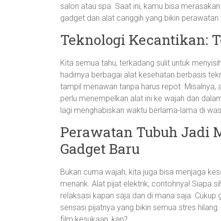
salon atau spa. Saat ini, kamu bisa merasaka
gadget dan alat canggih yang bikin perawatan 
Teknologi Kecantikan: 
Kita semua tahu, terkadang sulit untuk menyisi
hadirnya berbagai alat kesehatan berbasis tek
tampil menawan tanpa harus repot. Misalnya,
perlu menempelkan alat ini ke wajah dan dala
lagi menghabiskan waktu berlama-lama di was
Perawatan Tubuh Jadi
Gadget Baru
Bukan cuma wajah, kita juga bisa menjaga kes
menarik. Alat pijat elektrik, contohnya! Siapa s
relaksasi kapan saja dan di mana saja. Cukup 
sensasi pijatnya yang bikin semua stres hilan
film kesukaan, kan?