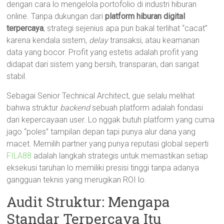
dengan cara lo mengelola portofolio di industri hiburan
online. Tanpa dukungan dari
platform hiburan digital
terpercaya
, strategi sejenius apa pun bakal terlihat “cacat”
karena kendala sistem,
delay
transaksi, atau keamanan
data yang bocor. Profit yang estetis adalah profit yang
didapat dari sistem yang bersih, transparan, dan sangat
stabil.
Sebagai Senior Technical Architect, gue selalu melihat
bahwa struktur
backend
sebuah platform adalah fondasi
dari kepercayaan user. Lo nggak butuh platform yang cuma
jago “poles” tampilan depan tapi punya alur dana yang
macet. Memilih partner yang punya reputasi global seperti
FILA88
adalah langkah strategis untuk memastikan setiap
eksekusi taruhan lo memiliki presisi tinggi tanpa adanya
gangguan teknis yang merugikan ROI lo.
Audit Struktur: Mengapa
Standar Terpercaya Itu