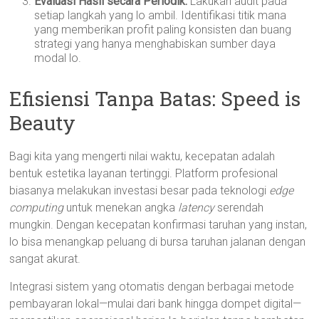
Evaluasi Hasil secara Periodik:
Lakukan audit pada
setiap langkah yang lo ambil. Identifikasi titik mana
yang memberikan profit paling konsisten dan buang
strategi yang hanya menghabiskan sumber daya
modal lo.
Efisiensi Tanpa Batas: Speed is
Beauty
Bagi kita yang mengerti nilai waktu, kecepatan adalah
bentuk estetika layanan tertinggi. Platform profesional
biasanya melakukan investasi besar pada teknologi
edge
computing
untuk menekan angka
latency
serendah
mungkin. Dengan kecepatan konfirmasi taruhan yang instan,
lo bisa menangkap peluang di bursa taruhan jalanan dengan
sangat akurat.
Integrasi sistem yang otomatis dengan berbagai metode
pembayaran lokal—mulai dari bank hingga dompet digital—