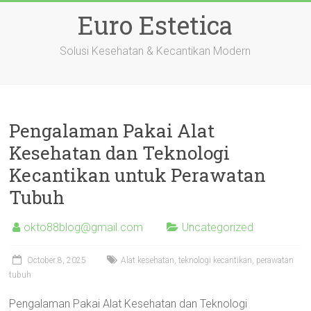
Skip
Euro Estetica
to
content
Solusi Kesehatan & Kecantikan Modern
Pengalaman Pakai Alat
Kesehatan dan Teknologi
Kecantikan untuk Perawatan
Tubuh
okto88blog@gmail.com
Uncategorized
October 8, 2025
Alat kesehatan, teknologi kecantikan, perawatan
tubuh
Pengalaman Pakai Alat Kesehatan dan Teknologi