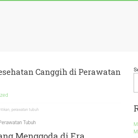
esehatan Canggih di Perawatan
S
ized
antikan, perawatan tubuh
 Perawatan Tubuh
M
M
ang Menggoda di Era