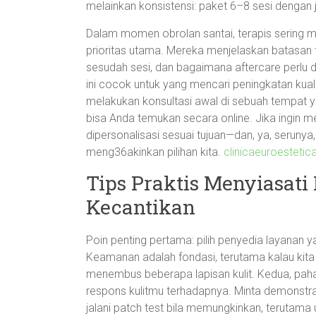
melainkan konsistensi: paket 6–8 sesi dengan 
Dalam momen obrolan santai, terapis serin
prioritas utama. Mereka menjelaskan batasan t
sesudah sesi, dan bagaimana aftercare perlu d
ini cocok untuk yang mencari peningkatan kuali
melakukan konsultasi awal di sebuah tempat y
bisa Anda temukan secara online. Jika ingin 
dipersonalisasi sesuai tujuan—dan, ya, seruny
meng36akinkan pilihan kita.
clinicaeuroestetic
Tips Praktis Menyiasat
Kecantikan
Poin penting pertama: pilih penyedia layanan ya
Keamanan adalah fondasi, terutama kalau kita 
menembus beberapa lapisan kulit. Kedua, pa
respons kulitmu terhadapnya. Minta demonstrasi
jalani patch test bila memungkinkan, terutama u