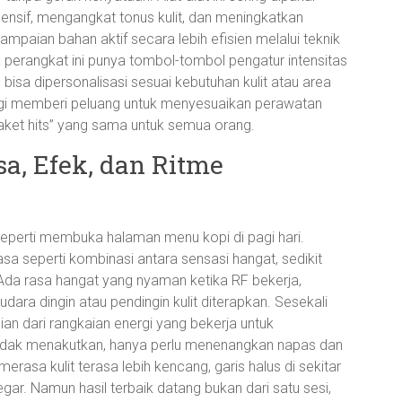
nsif, mengangkat tonus kulit, dan meningkatkan
mpaian bahan aktif secara lebih efisien melalui teknik
perangkat ini punya tombol-tombol pengatur intensitas
bisa dipersonalisasi sesuai kebutuhan kulit atau area
ologi memberi peluang untuk menyesuaikan perawatan
paket hits” yang sama untuk semua orang.
a, Efek, dan Ritme
 seperti membuka halaman menu kopi di pagi hari.
a seperti kombinasi antara sensasi hangat, sedikit
. Ada rasa hangat yang nyaman ketika RF bekerja,
ara dingin atau pendingin kulit diterapkan. Sesekali
gian dari rangkaian energi yang bekerja untuk
 tidak menakutkan, hanya perlu menenangkan napas dan
 merasa kulit terasa lebih kencang, garis halus di sekitar
gar. Namun hasil terbaik datang bukan dari satu sesi,