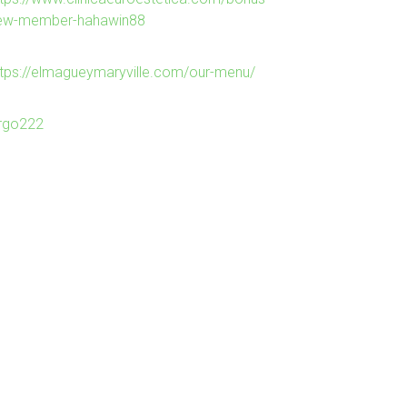
ew-member-hahawin88
ttps://elmagueymaryville.com/our-menu/
irgo222