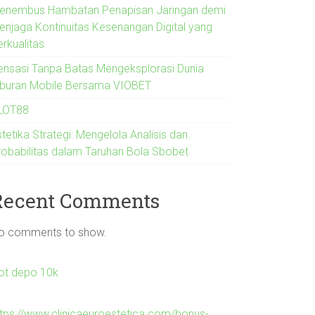
enembus Hambatan Penapisan Jaringan demi
enjaga Kontinuitas Kesenangan Digital yang
erkualitas
ensasi Tanpa Batas Mengeksplorasi Dunia
iburan Mobile Bersama VIOBET
LOT88
tetika Strategi: Mengelola Analisis dan
robabilitas dalam Taruhan Bola Sbobet
Recent Comments
o comments to show.
lot depo 10k
ttps://www.clinicaeuroestetica.com/bonus-