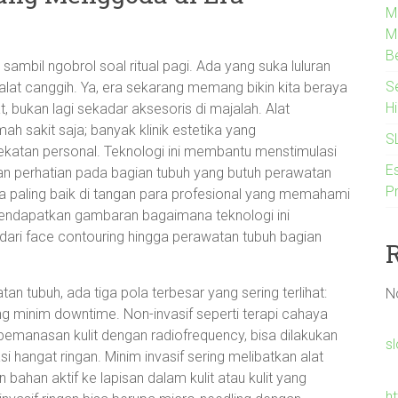
M
M
B
sambil ngobrol soal ritual pagi. Ada yang suka luluran
S
 alat canggih. Ya, era sekarang memang bikin kita beraya
H
 bukan lagi sekadar aksesoris di majalah. Alat
ah sakit saja; banyak klinik estetika yang
S
atan personal. Teknologi ini membantu menstimulasi
Es
an perhatian pada bagian tubuh yang butuh perawatan
P
kerja paling baik di tangan para profesional yang memahami
 mendapatkan gambaran bagaimana teknologi ini
ri face contouring hingga perawatan tubuh bagian
an tubuh, ada tiga pola terbesar yang sering terlihat:
N
yang minim downtime. Non-invasif seperti terapi cahaya
pemanasan kulit dengan radiofrequency, bisa dilakukan
s
i hangat ringan. Minim invasif sering melibatkan alat
ahan aktif ke lapisan dalam kulit atau kulit yang
h