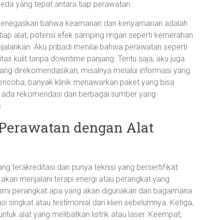
jeda yang tepat antara tiap perawatan.
g menegaskan bahwa keamanan dan kenyamanan adalah
iap alat, potensi efek samping ringan seperti kemerahan
ijalankan. Aku pribadi menilai bahwa perawatan seperti
tas kulit tanpa downtime panjang. Tentu saja, aku juga
ang direkomendasikan, misalnya melalui informasi yang
mencoba, banyak klinik menawarkan paket yang bisa
a, ada rekomendasi dari berbagai sumber yang
a
i Perawatan dengan Alat
ng terakreditasi dan punya teknisi yang bersertifikat.
akan menjalani terapi energi atau perangkat yang
hami perangkat apa yang akan digunakan dan bagaimana
 singkat atau testimonial dari klien sebelumnya. Ketiga,
ntuk alat yang melibatkan listrik atau laser. Keempat,