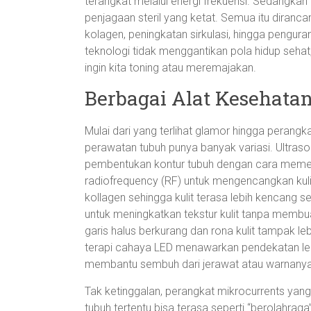
terangkat melalui energi frekuensi. Sedangkan 
penjagaan steril yang ketat. Semua itu diran
kolagen, peningkatan sirkulasi, hingga penguran
teknologi tidak menggantikan pola hidup sehat,
ingin kita toning atau meremajakan.
Berbagai Alat Kesehatan
Mulai dari yang terlihat glamor hingga perangka
perawatan tubuh punya banyak variasi. Ultraso
pembentukan kontur tubuh dengan cara memec
radiofrequency (RF) untuk mengencangkan kul
kollagen sehingga kulit terasa lebih kencang se
untuk meningkatkan tekstur kulit tanpa membuat 
garis halus berkurang dan rona kulit tampak leb
terapi cahaya LED menawarkan pendekatan le
membantu sembuh dari jerawat atau warnanya 
Tak ketinggalan, perangkat mikrocurrents yang
tubuh tertentu bisa terasa seperti “berolahraga”