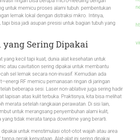
invasif ringan bisa berupa micro-needling dengan
n
cang untuk memicu proses alami tubuh: pembentukan
gan lemak lokal dengan distraksi mikro. Intinya,
 tapi bisa jadi asupan presisi untuk bagian tubuh yang
h
 yang Sering Dipakai
v
t yang kecil tapi kuat, dunia alat kesehatan untuk
nic atau cavitation sering dipakai untuk membantu
ah sel lemak secara non-invasif. Kemudian ada
it—energi RF memicu pemanasan ringan di jaringan
telah beberapa sesi. Laser non-ablative juga sering hadir
lapisan atas kulit terbuka. Praktisnya, kita bisa melihat
ih merata setelah rangkaian perawatan. Di sisi lain,
mbut untuk merangsang penyembuhan alami kulit,
yang tidak merata tanpa downtime yang berarti.
 dipakai untuk menstimulasi otot-otot wajah atau area
 tanpa gerak kenyataan. Alat-alat ini sering dipakai